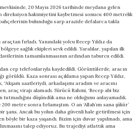
Atarak
r mevkisinde, 20 Mayıs 2026 tarihinde meydana gelen
Düşen
 direksiyon hakimiyetini kaybetmesi sonucu 400 metrelik
Araçtan
bahçelerinin bulunduğu sarp arazide defalarca takla
Sağ
Kalan
İki
araçtan fırladı. Yanındaki yolcu Recep Yıldız da
Kişi
ölgeye sağlık ekipleri sevk edildi. Yaralılar, yapılan ilk
için
edavilerinin tamamlanmasının ardından taburcu edildi.
dan cep telefonlarıyla kaydedildi. Görüntülerde, aracın
ığı görüldü. Kaza sonrası açıklama yapan Recep Yıldız,
, “Akşam saatleriydi, arkadaşımı aradım ve aracını
n, araç virajı alamadı. Sürücü Rahmi, ‘Recep abi biz
nin tutmadığını düşündük ama ne olduğunu anlayamadık.
 200 metre sonra fırlamıştım. O an ‘Allah’ım sana şükür’
r şans. Ancak bu yolun daha güvenli hale getirilmesi için
en böyle bir kaza yaşandı. Bizim için duvar yapılmadı, ama
lınmasını talep ediyoruz. Bu trajediyi atlattık ama