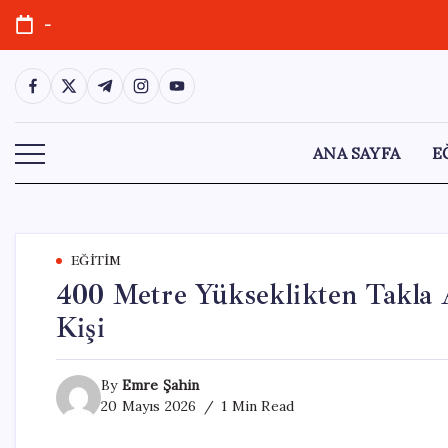
Skip
-
to
content
https://www.facebook.com/
https://twitter.com/
https://t.me/
https://www.instagram.com/
https://youtube.com/
ANA SAYFA
E
EĞITIM
400 Metre Yükseklikten Takla 
Kişi
By
Emre Şahin
20 Mayıs 2026
1 Min Read