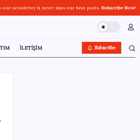
o our newsletter & never miss our best posts.
Subscribe Now!
TIM
İLETİŞİM
Subscribe
SON YAZILAR
ı
ASELSAN, Avrupa’nın En Büyük Hava
Savunma Tesisi Oğulbey’i Geliştiriyor