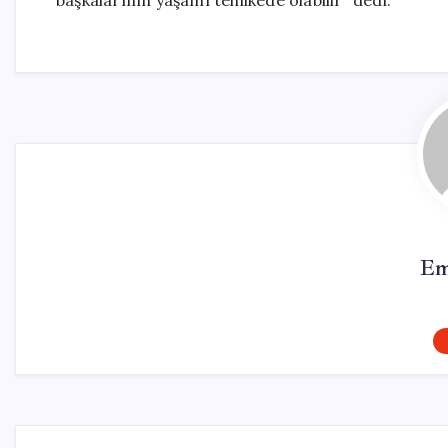
başkalarının yaşamı tehlikede olabilir” dedi.
Em