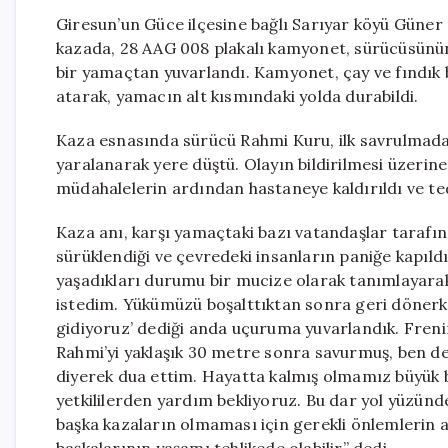
Giresun’un Güce ilçesine bağlı Sarıyar köyü Güne
kazada, 28 AAG 008 plakalı kamyonet, sürücüsünün
bir yamaçtan yuvarlandı. Kamyonet, çay ve fındık 
atarak, yamacın alt kısmındaki yolda durabildi.
Kaza esnasında sürücü Rahmi Kuru, ilk savrulmada 
yaralanarak yere düştü. Olayın bildirilmesi üzerine b
müdahalelerin ardından hastaneye kaldırıldı ve t
Kaza anı, karşı yamaçtaki bazı vatandaşlar tarafın
sürüklendiği ve çevredeki insanların paniğe kapıld
yaşadıkları durumu bir mucize olarak tanımlayarak
istedim. Yükümüzü boşalttıktan sonra geri dönerke
gidiyoruz’ dediği anda uçuruma yuvarlandık. Fre
Rahmi’yi yaklaşık 30 metre sonra savurmuş, ben de
diyerek dua ettim. Hayatta kalmış olmamız büyük bi
yetkililerden yardım bekliyoruz. Bu dar yol yüzünd
başka kazaların olmaması için gerekli önlemlerin a