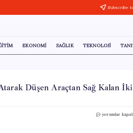
Subscribe t
ĞİTİM
EKONOMİ
SAĞLIK
TEKNOLOJİ
TANI
Atarak Düşen Araçtan Sağ Kalan İki
400
yorumlar kapal
Metre
Yükseklikten
Takla