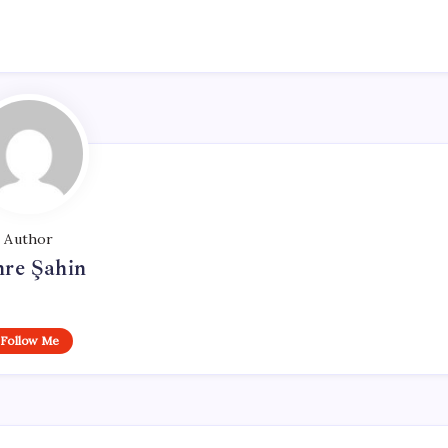
Author
re Şahin
Follow Me