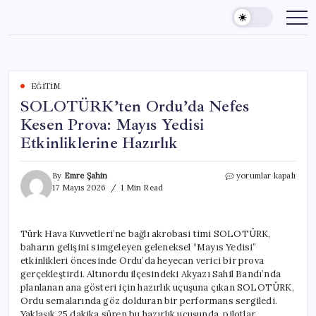
Skip
to
content
EĞITIM
SOLOTÜRK’ten Ordu’da Nefes
Kesen Prova: Mayıs Yedisi
Etkinliklerine Hazırlık
SOLOTÜRK’ten
By
Emre Şahin
yorumlar kapalı
Ordu’da
17 Mayıs 2026
1 Min Read
Nefes
Kesen
Prova:
Türk Hava Kuvvetleri’ne bağlı akrobasi timi SOLOTÜRK,
Mayıs
baharın gelişini simgeleyen geleneksel “Mayıs Yedisi”
Yedisi
Etkinliklerine
etkinlikleri öncesinde Ordu’da heyecan verici bir prova
Hazırlık
gerçekleştirdi. Altınordu ilçesindeki Akyazı Sahil Bandı’nda
için
planlanan ana gösteri için hazırlık uçuşuna çıkan SOLOTÜRK,
Ordu semalarında göz dolduran bir performans sergiledi.
Yaklaşık 25 dakika süren bu hazırlık uçuşunda, pilotlar