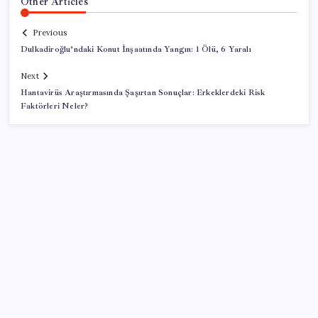
Other Articles
Previous
Dulkadiroğlu’ndaki Konut İnşaatında Yangın: 1 Ölü, 6 Yaralı
Next
Hantavirüs Araştırmasında Şaşırtan Sonuçlar: Erkeklerdeki Risk
Faktörleri Neler?
SON YAZILAR
‘Çerçeve Yasa’ya imza atmayan tek MHP’li vekilden
çarpıcı paylaşım