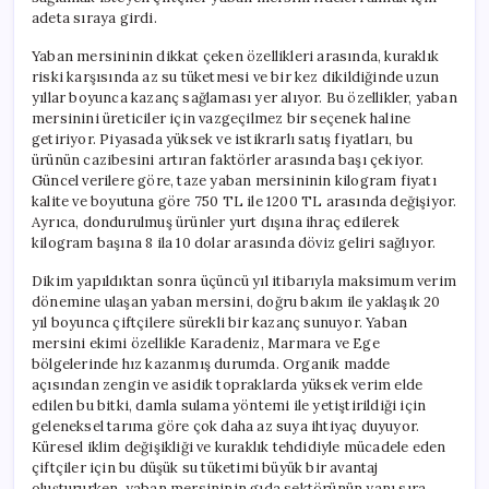
adeta sıraya girdi.
Yaban mersininin dikkat çeken özellikleri arasında, kuraklık
riski karşısında az su tüketmesi ve bir kez dikildiğinde uzun
yıllar boyunca kazanç sağlaması yer alıyor. Bu özellikler, yaban
mersinini üreticiler için vazgeçilmez bir seçenek haline
getiriyor. Piyasada yüksek ve istikrarlı satış fiyatları, bu
ürünün cazibesini artıran faktörler arasında başı çekiyor.
Güncel verilere göre, taze yaban mersininin kilogram fiyatı
kalite ve boyutuna göre 750 TL ile 1200 TL arasında değişiyor.
Ayrıca, dondurulmuş ürünler yurt dışına ihraç edilerek
kilogram başına 8 ila 10 dolar arasında döviz geliri sağlıyor.
Dikim yapıldıktan sonra üçüncü yıl itibarıyla maksimum verim
dönemine ulaşan yaban mersini, doğru bakım ile yaklaşık 20
yıl boyunca çiftçilere sürekli bir kazanç sunuyor. Yaban
mersini ekimi özellikle Karadeniz, Marmara ve Ege
bölgelerinde hız kazanmış durumda. Organik madde
açısından zengin ve asidik topraklarda yüksek verim elde
edilen bu bitki, damla sulama yöntemi ile yetiştirildiği için
geleneksel tarıma göre çok daha az suya ihtiyaç duyuyor.
Küresel iklim değişikliği ve kuraklık tehdidiyle mücadele eden
çiftçiler için bu düşük su tüketimi büyük bir avantaj
oluştururken, yaban mersininin gıda sektörünün yanı sıra