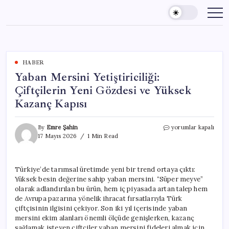
Skip
to
content
HABER
Yaban Mersini Yetiştiriciliği:
Çiftçilerin Yeni Gözdesi ve Yüksek
Kazanç Kapısı
Yaban
By
Emre Şahin
yorumlar kapalı
Mersini
17 Mayıs 2026
1 Min Read
Yetiştiriciliği:
Çiftçilerin
Yeni
Türkiye’de tarımsal üretimde yeni bir trend ortaya çıktı:
Gözdesi
Yüksek besin değerine sahip yaban mersini. “Süper meyve”
ve
Yüksek
olarak adlandırılan bu ürün, hem iç piyasada artan talep hem
Kazanç
de Avrupa pazarına yönelik ihracat fırsatlarıyla Türk
Kapısı
çiftçisinin ilgisini çekiyor. Son iki yıl içerisinde yaban
için
mersini ekim alanları önemli ölçüde genişlerken, kazanç
sağlamak isteyen çiftçiler yaban mersini fideleri almak için