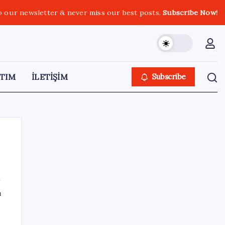
o our newsletter & never miss our best posts.
Subscribe Now!
TIM
İLETİŞİM
Subscribe
SON YAZILAR
ı
‘Çerçeve Yasa’ya imza atmayan tek MHP’li
vekilden çarpıcı paylaşım