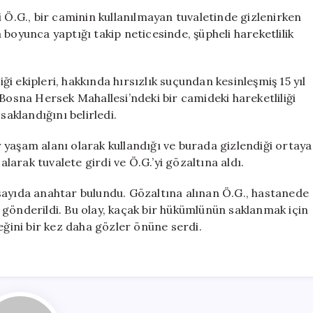
Aranan
i Ö.G., bir caminin kullanılmayan tuvaletinde gizlenirken
Firari,
ta boyunca yaptığı takip neticesinde, şüpheli hareketlilik
Cami
Tuvaletinde
Gizlenirken
 ekipleri, hakkında hırsızlık suçundan kesinleşmiş 15 yıl
Yakalandı
 Bosna Hersek Mahallesi’ndeki bir camideki hareketliliği
için
saklandığını belirledi.
ır yaşam alanı olarak kullandığı ve burada gizlendiği ortaya
alarak tuvalete girdi ve Ö.G.’yi gözaltına aldı.
sayıda anahtar bulundu. Gözaltına alınan Ö.G., hastanede
 gönderildi. Bu olay, kaçak bir hükümlünün saklanmak için
eğini bir kez daha gözler önüne serdi.