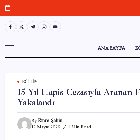
Skip
-
to
content
https://www.facebook.com/
https://twitter.com/
https://t.me/
https://www.instagram.com/
https://youtube.com/
ANA SAYFA
E
EĞITIM
15 Yıl Hapis Cezasıyla Aranan F
Yakalandı
By
Emre Şahin
12 Mayıs 2026
1 Min Read