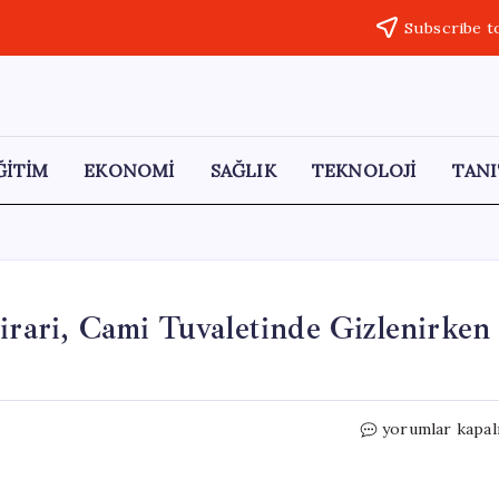
Subscribe t
ĞİTİM
EKONOMİ
SAĞLIK
TEKNOLOJİ
TANI
irari, Cami Tuvaletinde Gizlenirken
15
yorumlar kapal
Yıl
Hapis
Cezasıyla