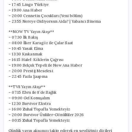
– 17:45 Lingo Türkiye
– 19:00 Ana Haber
– 20:00 Cennetin Çocukları (Yeni bölüm)
– 23:55 Nereye Gidiyorsun Aida? | Yabancı Sinema
**NOW TV Yayın Akışı**
– 07:30 İlk Bakış
– 08:00 İlker Karagöz ile Çalar Saat
– 10:45 Yasak Elma
– 13:30 Kıskanmak
– 16:15 Halef: Köklerin Çağrısı
– 19:00 Selçuk Tepeli ile Now Ana Haber
– 20:00 Prestij Meselesi
– 22:45 Fazla Şaapma
**TV8 Yayın Akışı**
– 07:15 Ebru ile 8’de Sağlık
– 09:00 Gel Konuşalım
– 12:30 Survivor Ekstra
– 16:00 Zuhal Topal’la Yemekteyiz
– 20:00 Survivor Ünlüler-Gönüllüler 2026
– 00:15 Zuhal Topal’la Yemekteyiz
Günlük yayın akışınızı takip ederek en sevdiğiniz dizileri