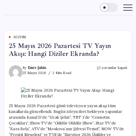
Skip
to
content
EĞITIM
25 Mayıs 2026 Pazartesi TV Yayın
Akışı: Hangi Diziler Ekranda?
25
By
Emre Şahin
yorumlar kapalı
Mayıs
25 Mayıs 2026
2 Min Read
2026
Pazartesi
TV
Yayın
Akışı:
Hangi
25 Mayıs 2026 Pazartesi günü televizyon yayın akışı tüm
Diziler
kanallarda güncellendi. Bugün izleyicileri bekleyen yapımlar
Ekranda?
arasında Kanal D’de “Uzak Şehir”, TRT 1’de “Cennetin
için
Çocukları”, Show TV’de “Güldür Güldür Show”, Star TV’de
“Kara Bela”, ATV’de “Moskova’nın Şifresi Temel”, NOW TV’de
“Prestij Meselesi” ve TV8’de “Survivor 2026 Ünlüler ve