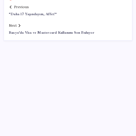
Previous
“Daha 17 Yaşındayım, Affet!”
Next
Rusya’da Visa ve Mastercard Kullanımı Son Buluyor
SON YAZILAR
Artık çalışan primi tazminata yansıyacak
VakıfBank ikinci çeyrekte 16,7 milyar TL net kâr elde
etti