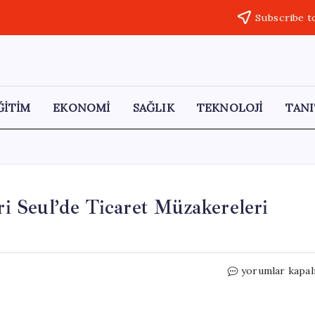
Subscribe t
ĞİTİM
EKONOMİ
SAĞLIK
TEKNOLOJİ
TANI
 Seul’de Ticaret Müzakereleri
ABD
yorumlar kapal
ve
Çin
Ekonomik