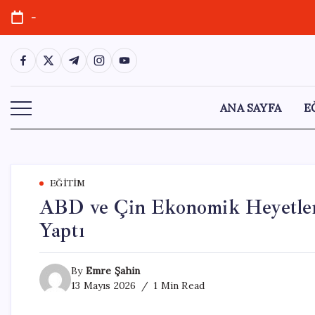
Skip
-
to
content
https://www.facebook.com/
https://twitter.com/
https://t.me/
https://www.instagram.com/
https://youtube.com/
ANA SAYFA
E
EĞITIM
ABD ve Çin Ekonomik Heyetleri
Yaptı
By
Emre Şahin
13 Mayıs 2026
1 Min Read