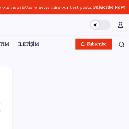
o our newsletter & never miss our best posts.
Subscribe Now!
TIM
İLETİŞİM
Subscribe
SON YAZILAR
ı
Meta’ya çocuk güvenliği davasında 567
milyon dolar ceza