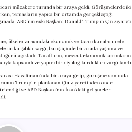
Heyetleri
 ticari müzakere turunda bir araya geldi. Görüşmelerde iki
Seul’de
rken, temasların yapıcı bir ortamda gerçekleştiği
Ticaret
luşmada, ABD’nin eski Başkanı Donald Trump’ın Çin ziyareti
Müzakereleri
Yaptı
için
e, ülkeler arasındaki ekonomik ve ticari konuların ele
lerin karşılıklı saygı, barış içinde bir arada yaşama ve
üldüğünü açıkladı. Tarafların, mevcut ekonomik sorunların
cıyla kapsamlı ve yapıcı bir diyalog kurdukları vurgulandı
lararası Havalimanı’nda bir araya gelip, görüşme sonunda
urunun Trump’ın planlanan Çin ziyaretinden önce
telendiği ve ABD Başkanı’nın İran’daki gelişmeler
di.