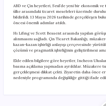
ABD ve Çin heyetleri, Seul’de yeni bir ekonomik ve
ülke arasındaki ticaret meseleleri üzerinde durulu
bildirildi. 13 Mayıs 2026 tarihinde gerçekleşen bu
öncesi önemli adımlar atıldı.
Hı Lifıng ve Scott Bessent arasında yapılan görüşm
alınmasını sağladı. Çin Ticaret Bakanlığı, müzakere
kazan-kazan işbirliği anlayışı çerçevesinde yürüt
çözümü ve pragmatik işbirliğinin geliştirilmesi ama
Elde edilen bilgilere göre heyetler, Incheon Ulus
basına açıklama yapmadan ayrıldılar. Müzakere t
gerçekleşmesi dikkat çekti. Ziyaretin daha önce er
nedeniyle programında değişikliğe gittiği ifade edil