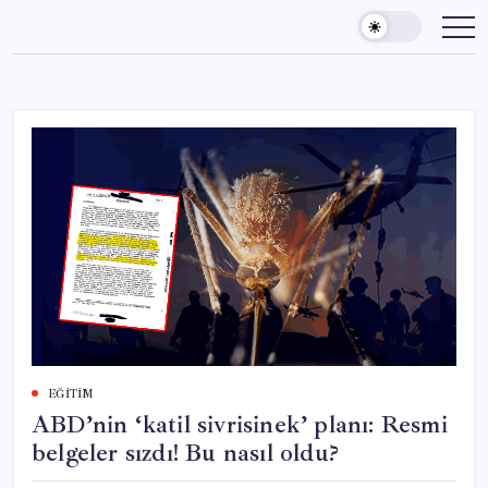
Skip
to
content
EĞITIM
ABD’nin ‘katil sivrisinek’ planı: Resmi
belgeler sızdı! Bu nasıl oldu?