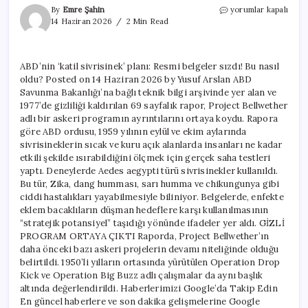
ABD’nin
By
Emre Şahin
yorumlar kapalı
‘katil
14 Haziran 2026
2 Min Read
sivrisinek’
planı:
Resmi
ABD’nin ‘katil sivrisinek’ planı: Resmi belgeler sızdı! Bu nasıl
belgeler
oldu? Posted on 14 Haziran 2026 by Yusuf Arslan ABD
sızdı!
Bu
Savunma Bakanlığı’na bağlı teknik bilgi arşivinde yer alan ve
nasıl
1977’de gizliliği kaldırılan 69 sayfalık rapor, Project Bellwether
oldu?
adlı bir askeri programın ayrıntılarını ortaya koydu. Rapora
için
göre ABD ordusu, 1959 yılının eylül ve ekim aylarında
sivrisineklerin sıcak ve kuru açık alanlarda insanları ne kadar
etkili şekilde ısırabildiğini ölçmek için gerçek saha testleri
yaptı. Deneylerde Aedes aegypti türü sivrisinekler kullanıldı.
Bu tür, Zika, dang humması, sarı humma ve chikungunya gibi
ciddi hastalıkları yayabilmesiyle biliniyor. Belgelerde, enfekte
eklem bacaklıların düşman hedeflere karşı kullanılmasının
“stratejik potansiyel” taşıdığı yönünde ifadeler yer aldı. GİZLİ
PROGRAM ORTAYA ÇIKTI Raporda, Project Bellwether’ın
daha önceki bazı askeri projelerin devamı niteliğinde olduğu
belirtildi. 1950’li yılların ortasında yürütülen Operation Drop
Kick ve Operation Big Buzz adlı çalışmalar da aynı başlık
altında değerlendirildi. Haberlerimizi Google’da Takip Edin
En güncel haberlere ve son dakika gelişmelerine Google