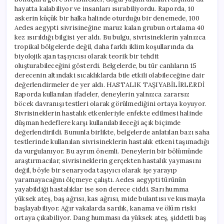
hayatta kalabiliyor ve insanları ısırabiliyordu. Raporda, 10
askerin küçük bir halka halinde oturduğu bir denemede, 100
Aedes aegypti sivrisineğine maruz kalan grubun ortalama 40
kez ısırıldığı bilgisi yer aldı. Bu bulgu, sivrisineklerin yalnızca
tropikal bölgelerde değil, daha farklı iklim koşullarında da
biyolojik ajan taşıyıcısı olarak teorik bir tehdit
oluşturabileceğini gösterdi. Belgelerde, bu tür canlıların 15
derecenin altındaki sıcaklıklarda bile etkili olabileceğine dair
değerlendirmeler de yer aldı. HASTALIK TAŞIYABİLİRLERDİ
Raporda kullanılan ifadeler, deneylerin yalnızca zararsız
böcek davranışı testleri olarak görülmediğini ortaya koyuyor.
Sivrisineklerin hastalık etkenleriyle enfekte edilmesi halinde
düşman hedeflere karşı kullanılabileceği açık biçimde
değerlendirildi. Bununla birlikte, belgelerde anlatılan bazı saha
testlerinde kullanılan sivrisineklerin hastalık etkeni taşımadığı
da vurgulanıyor. Bu ayrım önemli. Deneylerin bir bölümünde
araştırmacılar, sivrisineklerin gerçekten hastalık yaymasını
değil, böyle bir senaryoda taşıyıcı olarak işe yarayıp
yaramayacağını ölçmeye çalıştı. Aedes aegypti türünün
yayabildiği hastalıklar ise son derece ciddi. Sarı humma
yüksek ateş, baş ağrısı, kas ağrısı, mide bulantısı ve kusmayla
başlayabiliyor. Ağır vakalarda sarılık, kanama ve ölüm riski
ortaya çıkabiliyor. Dang humması da yüksek ateş, şiddetli baş