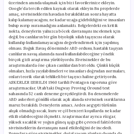
üzerinden anında ulaşmak için bizi favorilerinize ekleyin.
Google’da tercih edilen kaynak olarak ekleyin Bu projelerde
amaç, sivrisineklerin havadan bırakıldıktan sonra hayatta
kalıp kalamayacağını, ne kadar uzağa gidebildiğini ve insanları
bulup ısırıp ısıramadığını anlamaktı. Belgelerdeki en kritik
nokta, deneylerin yalnızca böcek davranışını incelemek için
değil, bu canlıların bir gün biyolojik silah taşıyıcısı olarak
kullanılıp kullanılamayacağını değerlendirmek için yapılmış
olması. Soğuk Savaş döneminde ABD ordusu, hastalık taşıyan
canlıların savaş alanında nasıl kullanılabileceğine yönelik
birçok gizli araştırma yürütüyordu. Sivrisinekler de bu
araştırmalarda öne çıkan canlılardan biri oldu. Çünkü küçük
olmaları, hızla yayılabilmeleri ve insanları doğrudan ısırmaları,
onları teorik olarak tehlikeli bir taşıyıcı haline getiriyordu.
ASKERLER ISIRILDI 1960 tarihli Pentagon raporuna göre
araştırmacılar, Utah’taki Dugway Proving Ground test
sahasında 52 canlı deneme gerçekleştirdi. Bu denemelerde
ABD askerleri gönüllü olarak açık alanda sivrisinek ısırıklarına
maruz bırakıldı. Deneylerin amacı, Aedes aegypti türünün
alışık olmadığı sıcak, kuru ve çöl benzeri koşullarda ne kadar
etkili olabileceğini ölçmekti. Araştırmacılar ayrıca rüzgar,
yüksek sıcaklık ve yoğun güneş ışığı gibi çevresel faktörlerin
sivrisineklerin davranışını nasıl etkilediğini de inceledi.
Sonuçlara göre sivrisinekler, doğal yaşam alanları dışında da