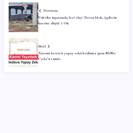
Previous
Fabrika inşaatında feci olay! Beton blok, işçilerin
üzerine düştü: 1 ölü
Next
Xiaomi ücretsiz yapay zekâ kodlama ajanı MiMo
Code’u tanıttı
SON YAZILAR