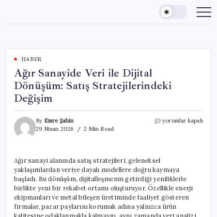
Skip
to
content
HABER
Ağır Sanayide Veri ile Dijital
Dönüşüm: Satış Stratejilerindeki
Değişim
Ağır
By
Emre Şahin
yorumlar kapalı
Sanayide
29 Nisan 2026
2 Min Read
Veri
ile
Dijital
Ağır sanayi alanında satış stratejileri, geleneksel
Dönüşüm:
yaklaşımlardan veriye dayalı modellere doğru kaymaya
Satış
Stratejilerindeki
başladı. Bu dönüşüm, dijitalleşmenin getirdiği yeniliklerle
Değişim
birlikte yeni bir rekabet ortamı oluşturuyor. Özellikle enerji
için
ekipmanları ve metal bileşen üretiminde faaliyet gösteren
firmalar, pazar paylarını korumak adına yalnızca ürün
kalitesine odaklanmakla kalmayıp, aynı zamanda veri analizi,