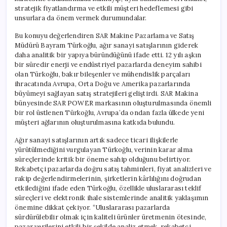
stratejik fiyatlandırma ve etkili müşteri hedeflemesi gibi
unsurlara da önem vermek durumundalar.
Bu konuyu değerlendiren SAR Makine Pazarlama ve Satış
Müdürü Bayram Türkoğlu, ağır sanayi satışlarının giderek
daha analitik bir yapıya büründüğünü ifade etti. 12 yılı aşkın
bir süredir enerji ve endüstriyel pazarlarda deneyim sahibi
olan Türkoğlu, bakır bileşenler ve mühendislik parçaları
ihracatında Avrupa, Orta Doğu ve Amerika pazarlarında
büyümeyi sağlayan satış stratejileri geliştirdi. SAR Makina
bünyesinde SAR POWER markasının oluşturulmasında önemli
bir rol üstlenen Türkoğlu, Avrupa’da ondan fazla ülkede yeni
müşteri ağlarının oluşturulmasına katkıda bulundu.
Ağır sanayi satışlarının artık sadece ticari ilişkilerle
yürütülmediğini vurgulayan Türkoğlu, verinin karar alma
süreçlerinde kritik bir öneme sahip olduğunu belirtiyor.
Rekabetçi pazarlarda doğru satış tahminleri, fiyat analizleri ve
rakip değerlendirmelerinin, şirketlerin kârlılığını doğrudan
etkilediğini ifade eden Türkoğlu, özellikle uluslararası teklif
süreçleri ve elektronik ihale sistemlerinde analitik yaklaşımın
önemine dikkat çekiyor. “Uluslararası pazarlarda
sürdürülebilir olmak için kaliteli ürünler üretmenin ötesinde,
pazar verilerini etkili bir şekilde analiz etmek, rekabetçi