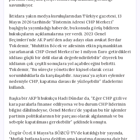
savunuluyor.
İktidara yakın medya kuruluşlarından Türkiye gazetesi, 13
Mayıs 2026 tarihinde “Sistemin Adresi CHP Merkezi”
başlığıyla yayımladığı haberde, bu konuda görüş bildiren
hukukçuların açıklamalarına yer verdi. 2023 Genel
Seçimleri’nde AK Parti’den aday adayı olan avukat Serdar
Tokdemir, “Muhittin Böcek ve ailesinin etkin pişmanlıktan
yararlanarak CHP Genel Merkezi’ne 1 milyon Euro getirdikleri
iddiası güçlü bir delil olarak değerlendirilebilir” diyerek bu
iddianın çok çeşitli sonuçlara yol açabileceğini belirtti.
Tokdemir, “Bu süreçte yöneticiler kişisel olarak cezai
sorumluluklarla da karşılaşabilir. Anayasa’ya aykırı eylemler
nedeniyle CHP, kapatma davası ile yüzleşebilir” ifadelerini
kullandı.
Başka bir AKP’li hukukçu Hadi Dündar da, “Eğer CHP gizli ve
kara paralarla finanse ediliyorsa ve bu durum CHP liderinin
bilgisi dâhilindeyse, Genel Merkez’de yapılan bu tür işlemler
partinin politikalarının bir parçası olarak algılanmalı ve bu
sebeple kapatılması gerekebilir” şeklinde konuştu.
Özgür Özel, 8 Mayıs’ta SÖZCÜ TV’de katıldığı bir yayında,
“Mutlak butlana karşı değilim ama kapatma davasına dair bir