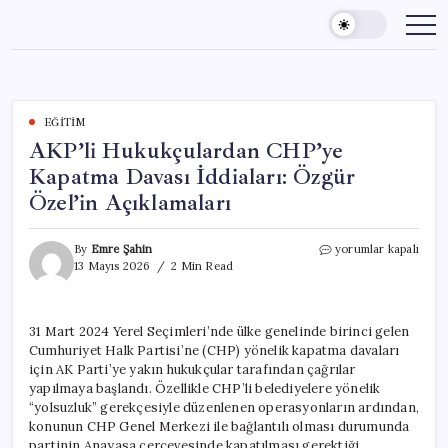
Skip
to
content
EĞITIM
AKP’li Hukukçulardan CHP’ye
Kapatma Davası İddiaları: Özgür
Özel’in Açıklamaları
AKP’li
By
Emre Şahin
yorumlar kapalı
Hukukçulardan
13 Mayıs 2026
2 Min Read
CHP’ye
Kapatma
Davası
31 Mart 2024 Yerel Seçimleri’nde ülke genelinde birinci gelen
İddiaları:
Cumhuriyet Halk Partisi’ne (CHP) yönelik kapatma davaları
Özgür
Özel’in
için AK Parti’ye yakın hukukçular tarafından çağrılar
Açıklamaları
yapılmaya başlandı. Özellikle CHP’li belediyelere yönelik
için
“yolsuzluk” gerekçesiyle düzenlenen operasyonların ardından,
konunun CHP Genel Merkezi ile bağlantılı olması durumunda
partinin Anayasa çerçevesinde kapatılması gerektiği