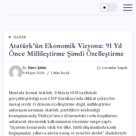
Skip
to
content
HABER
Atatürk’ün Ekonomik Vizyonu: 91 Yıl
Önce Millileştirme Şimdi Özelleştirme
Atatürk’ün
By
Emre Şahin
yorumlar kapalı
Ekonomik
9 Mayıs 2026
1 Min Read
Vizyonu:
91
Yıl
Mustafa Kemal Atatürk, 9 Mayıs 1935 tarihinde
Önce
gerçekleştirdiği son CHP Kurultayı’nda dikkat çekici bir
Millileştirme
Şimdi
mesaj verdi. O dönem özelleştirme değil, millileştirme
Özelleştirme
anlayışını savunan Atatürk, partililere seslendiği
için
konuşmasında Türkiye’nin o dönemdeki zorlu koşullarını
anlatarak ekonomik kalkınmanın önemine vurgu yaptı.
“Uçurum kenarında yıkık bir ülke, türlü düşmanlarla kanlı
boğuşmalar, yıllarca süren savaş ve yeni bir devlet” ifadeleriyle