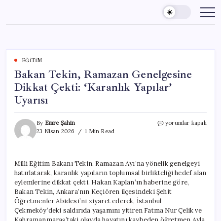
Skip
to
content
EĞITIM
Bakan Tekin, Ramazan Genelgesine
Dikkat Çekti: ‘Karanlık Yapılar’
Uyarısı
Bakan
By
Emre Şahin
yorumlar kapalı
Tekin,
23 Nisan 2026
1 Min Read
Ramazan
Genelgesine
Dikkat
Milli Eğitim Bakanı Tekin, Ramazan Ayı’na yönelik genelgeyi
Çekti:
hatırlatarak, karanlık yapıların toplumsal birlikteliği hedef alan
‘Karanlık
Yapılar’
eylemlerine dikkat çekti. Hakan Kaplan’ın haberine göre,
Uyarısı
Bakan Tekin, Ankara’nın Keçiören ilçesindeki Şehit
için
Öğretmenler Abidesi’ni ziyaret ederek, İstanbul
Çekmeköy’deki saldırıda yaşamını yitiren Fatma Nur Çelik ve
Kahramanmaraş’taki olayda hayatını kaybeden öğretmen Ayla