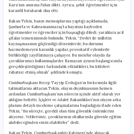
Kara’nın anısına fidan dikti. Ayrıca, şehit öğretmenler için
karanfil bırakarak dua etti.
Bakan Tekin, basın mensuplarına yaptığı açıklamada,
Şanlıurfa ve Kahramanmaraş’ta hayatını kaybeden
öğretmenler ve öğrenciler için başsağlığı diledi, yaralılara acil
şifalar temennisinde bulundu. Tekin, “Devlet ile milletin
kaynaşmasının güçlendiği dönemlerde, bu durumu
hazmedemeyen karanlık yapılar, provokatif eylemlerle
birlikteliği zayıflatmaya çalışıyor. Bu menfur olayda da
çocuklarımızı kullanmışlardır. Ramazan ayının başlangıcında
gerçekleştirdiğimiz farkındalık etkinlikleri, bu kitleleri
rahatsız etmiş olmalı” şeklinde konuştu.
Cumhurbaşkanı Recep Tayyip Erdoğan’ın bu konuyla ilgili
talimatlarını aktaran Tekin, olayın duyulmasının hemen
ardından Cumhurbaşkanı’nın sürecin içinde aktif olarak yer
aldığını belirtti. İçişleri ve Adalet Bakanlıkları’nın olayın arka
planını detaylı inceleme çalışmalarına başladığını ifade eden
Tekin, “Bu süreçte, gerekli olan tüm güvenlik önlemlerini
alıyoruz. Velilerimiz, çocuklarının okullarında güvenle eğitim
alabileceğinden emin olabilirler” dedi.
Bakan Tekin, Cumhurbaşkanlığı Kabinesi’nde alınacak