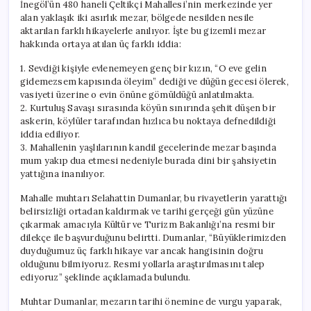
İnegöl’ün 480 haneli Çeltikçi Mahallesi’nin merkezinde yer
alan yaklaşık iki asırlık mezar, bölgede nesilden nesile
aktarılan farklı hikayelerle anılıyor. İşte bu gizemli mezar
hakkında ortaya atılan üç farklı iddia:
1. Sevdiği kişiyle evlenemeyen genç bir kızın, “O eve gelin
gidemezsem kapısında öleyim” dediği ve düğün gecesi ölerek,
vasiyeti üzerine o evin önüne gömüldüğü anlatılmakta.
2. Kurtuluş Savaşı sırasında köyün sınırında şehit düşen bir
askerin, köylüler tarafından hızlıca bu noktaya defnedildiği
iddia ediliyor.
3. Mahallenin yaşlılarının kandil gecelerinde mezar başında
mum yakıp dua etmesi nedeniyle burada dini bir şahsiyetin
yattığına inanılıyor.
Mahalle muhtarı Selahattin Dumanlar, bu rivayetlerin yarattığı
belirsizliği ortadan kaldırmak ve tarihi gerçeği gün yüzüne
çıkarmak amacıyla Kültür ve Turizm Bakanlığı’na resmi bir
dilekçe ile başvurduğunu belirtti. Dumanlar, “Büyüklerimizden
duyduğumuz üç farklı hikaye var ancak hangisinin doğru
olduğunu bilmiyoruz. Resmi yollarla araştırılmasını talep
ediyoruz” şeklinde açıklamada bulundu.
Muhtar Dumanlar, mezarın tarihi önemine de vurgu yaparak,