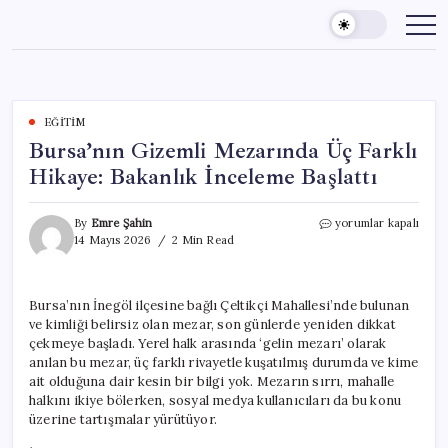
Skip
to
content
EĞITIM
Bursa’nın Gizemli Mezarında Üç Farklı
Hikaye: Bakanlık İnceleme Başlattı
Bursa’nın
By
Emre Şahin
yorumlar kapalı
Gizemli
14 Mayıs 2026
2 Min Read
Mezarında
Üç
Farklı
Bursa’nın İnegöl ilçesine bağlı Çeltikçi Mahallesi’nde bulunan
Hikaye:
ve kimliği belirsiz olan mezar, son günlerde yeniden dikkat
Bakanlık
İnceleme
çekmeye başladı. Yerel halk arasında ‘gelin mezarı’ olarak
Başlattı
anılan bu mezar, üç farklı rivayetle kuşatılmış durumda ve kime
için
ait olduğuna dair kesin bir bilgi yok. Mezarın sırrı, mahalle
halkını ikiye bölerken, sosyal medya kullanıcıları da bu konu
üzerine tartışmalar yürütüyor.