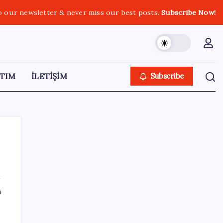
o our newsletter & never miss our best posts.
Subscribe Now!
TIM
İLETİŞİM
Subscribe
SON YAZILAR
ı
Artık çalışan primi tazminata yansıyacak