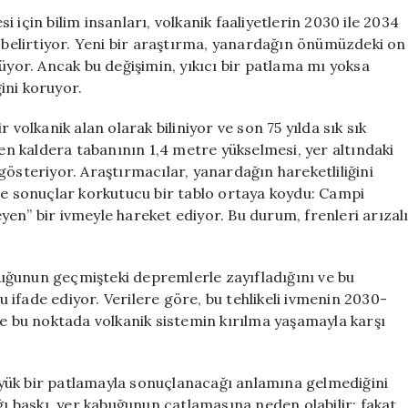
Süreci:
 için bilim insanları, volkanik faaliyetlerin 2030 ile 2034
2030-
i belirtiyor. Yeni bir araştırma, yanardağın önümüzdeki on
2034
üyor. Ancak bu değişimin, yıkıcı bir patlama mı yoksa
Arası
ğini koruyor.
Kritik
Dönem
 volkanik alan olarak biliniyor ve son 75 yılda sık sık
için
ren kaldera tabanının 1,4 metre yükselmesi, yer altındaki
gösteriyor. Araştırmacılar, yanardağın hareketliliğini
 ve sonuçlar korkutucu bir tablo ortaya koydu: Campi
leyen” bir ivmeyle hareket ediyor. Bu durum, frenleri arızal
uğunun geçmişteki depremlerle zayıfladığını ve bu
ifade ediyor. Verilere göre, bu tehlikeli ivmenin 2030-
ve bu noktada volkanik sistemin kırılma yaşamayla karşı
yük bir patlamayla sonuçlanacağı anlamına gelmediğini
ğı baskı, yer kabuğunun çatlamasına neden olabilir; fakat