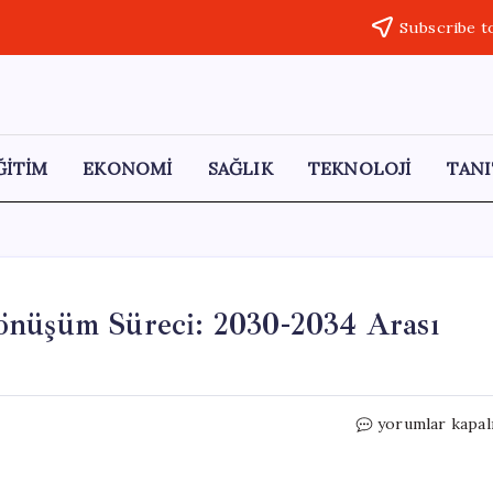
Subscribe t
ĞİTİM
EKONOMİ
SAĞLIK
TEKNOLOJİ
TANI
önüşüm Süreci: 2030-2034 Arası
Campi
yorumlar kapal
Flegrei
Yanardağı’nın
Dönüşüm