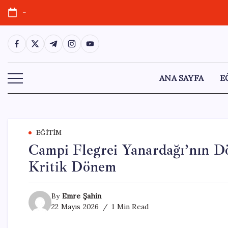
Skip
-
to
content
https://www.facebook.com/
https://twitter.com/
https://t.me/
https://www.instagram.com/
https://youtube.com/
ANA SAYFA
E
EĞITIM
Campi Flegrei Yanardağı’nın D
Kritik Dönem
By
Emre Şahin
22 Mayıs 2026
1 Min Read