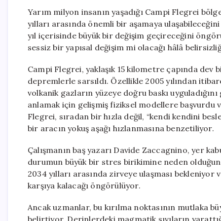
Yarım milyon insanın yaşadığı Campi Flegrei bölgesi
yılları arasında önemli bir aşamaya ulaşabileceğin
yıl içerisinde büyük bir değişim geçireceğini öngör
sessiz bir yapısal değişim mi olacağı hâlâ belirsizli
Campi Flegrei, yaklaşık 15 kilometre çapında dev bir
depremlerle sarsıldı. Özellikle 2005 yılından itiba
volkanik gazların yüzeye doğru baskı uyguladığını 
anlamak için gelişmiş fiziksel modellere başvurdu
Flegrei, sıradan bir hızla değil, “kendi kendini bes
bir aracın yokuş aşağı hızlanmasına benzetiliyor.
Çalışmanın baş yazarı Davide Zaccagnino, yer kab
durumun büyük bir stres birikimine neden olduğunu 
2034 yılları arasında zirveye ulaşması bekleniyor 
karşıya kalacağı öngörülüyor.
Ancak uzmanlar, bu kırılma noktasının mutlaka bü
belirtiyor. Derinlerdeki magmatik sıvıların yarattı