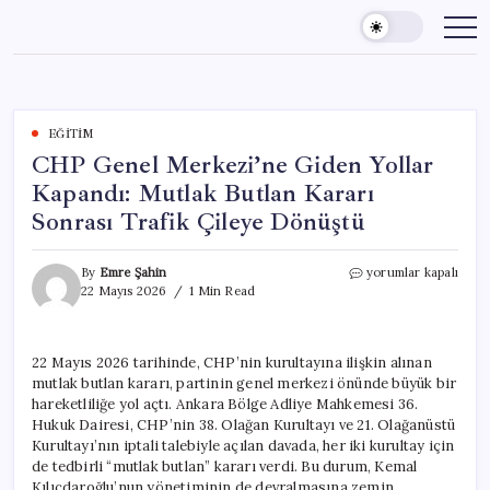
Skip
to
content
EĞITIM
CHP Genel Merkezi’ne Giden Yollar
Kapandı: Mutlak Butlan Kararı
Sonrası Trafik Çileye Dönüştü
CHP
By
Emre Şahin
yorumlar kapalı
Genel
22 Mayıs 2026
1 Min Read
Merkezi’ne
Giden
Yollar
22 Mayıs 2026 tarihinde, CHP’nin kurultayına ilişkin alınan
Kapandı:
mutlak butlan kararı, partinin genel merkezi önünde büyük bir
Mutlak
Butlan
hareketliliğe yol açtı. Ankara Bölge Adliye Mahkemesi 36.
Kararı
Hukuk Dairesi, CHP’nin 38. Olağan Kurultayı ve 21. Olağanüstü
Sonrası
Kurultayı’nın iptali talebiyle açılan davada, her iki kurultay için
Trafik
de tedbirli “mutlak butlan” kararı verdi. Bu durum, Kemal
Çileye
Kılıçdaroğlu’nun yönetiminin de devralmasına zemin