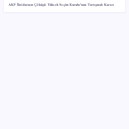
AKP İktidarının Çöküşü: Yüksek Seçim Kurulu’nun Tartışmalı Kararı
SON YAZILAR
Hyundai IONIQ 6 Yenilendi: İşte Türkiye Fiyatları
Akaryakıtta tabela bir kez daha değişti
Deutsche Bank’tan altın tahmini: Yıl sonu 4.700 dolar
Sahte vatandaşlık satan müteahhit İBB Davası’ndan
tanıdık çıktı: Beylikdüzü Belediye Başkanı Murat
Çalık’ı suçlamış!
YENİ Parti, Sinop’ta örgütlenme çalışmalarını