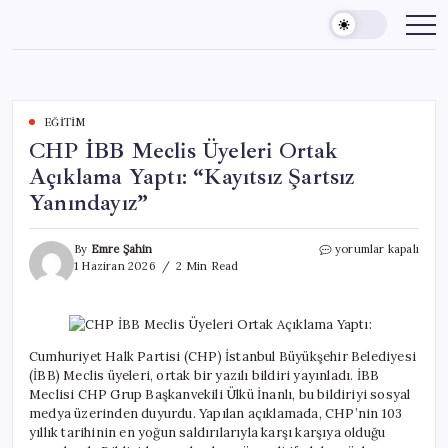
Skip
to
content
EĞITIM
CHP İBB Meclis Üyeleri Ortak
Açıklama Yaptı: “Kayıtsız Şartsız
Yanındayız”
CHP
By
Emre Şahin
yorumlar kapalı
İBB
1 Haziran 2026
2 Min Read
Meclis
Üyeleri
Ortak
Açıklama
Yaptı:
Cumhuriyet Halk Partisi (CHP) İstanbul Büyükşehir Belediyesi
“Kayıtsız
(İBB) Meclis üyeleri, ortak bir yazılı bildiri yayınladı. İBB
Şartsız
Meclisi CHP Grup Başkanvekili Ülkü İnanlı, bu bildiriyi sosyal
Yanındayız”
medya üzerinden duyurdu. Yapılan açıklamada, CHP’nin 103
için
yıllık tarihinin en yoğun saldırılarıyla karşı karşıya olduğu