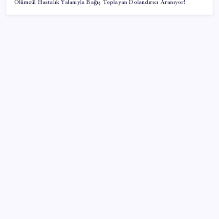
Ölümcül Hastalık Yalanıyla Bağış Toplayan Dolandırıcı Aranıyor!
SON YAZILAR
Hyundai IONIQ 6 Yenilendi: İşte Türkiye Fiyatları
Akaryakıtta tabela bir kez daha değişti
Deutsche Bank’tan altın tahmini: Yıl sonu 4.700 dolar
Sahte vatandaşlık satan müteahhit İBB Davası’ndan
tanıdık çıktı: Beylikdüzü Belediye Başkanı Murat
Çalık’ı suçlamış!
YENİ Parti, Sinop’ta örgütlenme çalışmalarını