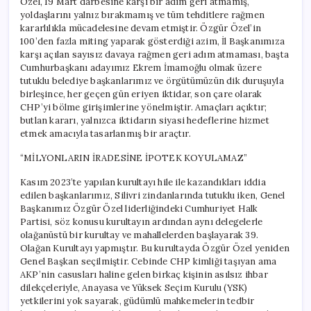
Özel, 19 Mart darbesine karşı bir adım geri atmamış,
yoldaşlarını yalnız bırakmamış ve tüm tehditlere rağmen
kararlılıkla mücadelesine devam etmiştir. Özgür Özel’in
100’den fazla miting yaparak gösterdiği azim, İl Başkanımıza
karşı açılan sayısız davaya rağmen geri adım atmaması, başta
Cumhurbaşkanı adayımız Ekrem İmamoğlu olmak üzere
tutuklu belediye başkanlarımız ve örgütümüzün dik duruşuyla
birleşince, her geçen gün eriyen iktidar, son çare olarak
CHP’yi bölme girişimlerine yönelmiştir. Amaçları açıktır;
butlan kararı, yalnızca iktidarın siyasi hedeflerine hizmet
etmek amacıyla tasarlanmış bir araçtır.
“MİLYONLARIN İRADESİNE İPOTEK KOYULAMAZ”
Kasım 2023’te yapılan kurultayı hile ile kazandıkları iddia
edilen başkanlarımız, Silivri zindanlarında tutuklu iken, Genel
Başkanımız Özgür Özel liderliğindeki Cumhuriyet Halk
Partisi, söz konusu kurultayın ardından aynı delegelerle
olağanüstü bir kurultay ve mahallelerden başlayarak 39.
Olağan Kurultayı yapmıştır. Bu kurultayda Özgür Özel yeniden
Genel Başkan seçilmiştir. Cebinde CHP kimliği taşıyan ama
AKP’nin casusları haline gelen birkaç kişinin asılsız ihbar
dilekçeleriyle, Anayasa ve Yüksek Seçim Kurulu (YSK)
yetkilerini yok sayarak, güdümlü mahkemelerin tedbir