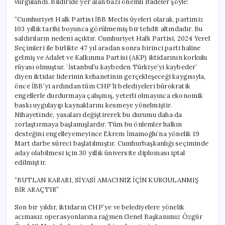
vurgulandı. Bildiride yer alan bazı önemli ifadeler şöyle:
“Cumhuriyet Halk Partisi İBB Meclis üyeleri olarak, partimiz
103 yıllık tarihi boyunca görülmemiş bir tehdit altındadır. Bu
saldırıların nedeni açıktır. Cumhuriyet Halk Partisi, 2024 Yerel
Seçimleri ile birlikte 47 yıl aradan sonra birinci parti haline
gelmiş ve Adalet ve Kalkınma Partisi (AKP) iktidarının korkulu
rüyası olmuştur. ‘İstanbul’u kaybeden Türkiye’yi kaybeder’
diyen iktidar liderinin kehanetinin gerçekleşeceği kaygısıyla,
önce İBB’yi ardından tüm CHP’li belediyeleri bürokratik
engellerle durdurmaya çalışmış, yeterli olmayınca ekonomik
baskı uygulayıp kaynaklarını kesmeye yönelmiştir.
Nihayetinde, yasaları değiştirerek bu durumu daha da
zorlaştırmaya başlamışlardır. Tüm bu önlemler halkın
desteğini engelleyemeyince Ekrem İmamoğlu’na yönelik 19
Mart darbe süreci başlatılmıştır. Cumhurbaşkanlığı seçiminde
aday olabilmesi için 30 yıllık üniversite diploması iptal
edilmiştir.
“BUTLAN KARARI, SİYASİ AMACINIZ İÇİN KURGULANMIŞ
BİR ARAÇTIR”
Son bir yıldır, iktidarın CHP’ye ve belediyelere yönelik
acımasız operasyonlarına rağmen Genel Başkanımız Özgür