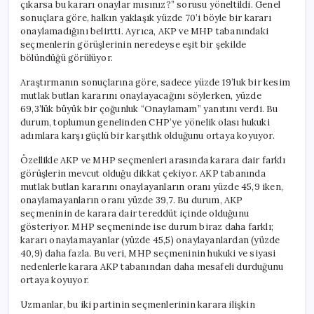
çıkarsa bu kararı onaylar mısınız?” sorusu yöneltildi. Genel
sonuçlara göre, halkın yaklaşık yüzde 70’i böyle bir kararı
onaylamadığını belirtti. Ayrıca, AKP ve MHP tabanındaki
seçmenlerin görüşlerinin neredeyse eşit bir şekilde
bölündüğü görülüyor.
Araştırmanın sonuçlarına göre, sadece yüzde 19’luk bir kesim
mutlak butlan kararını onaylayacağını söylerken, yüzde
69,3’lük büyük bir çoğunluk “Onaylamam” yanıtını verdi. Bu
durum, toplumun genelinden CHP’ye yönelik olası hukuki
adımlara karşı güçlü bir karşıtlık olduğunu ortaya koyuyor.
Özellikle AKP ve MHP seçmenleri arasında karara dair farklı
görüşlerin mevcut olduğu dikkat çekiyor. AKP tabanında
mutlak butlan kararını onaylayanların oranı yüzde 45,9 iken,
onaylamayanların oranı yüzde 39,7. Bu durum, AKP
seçmeninin de karara dair tereddüt içinde olduğunu
gösteriyor. MHP seçmeninde ise durum biraz daha farklı;
kararı onaylamayanlar (yüzde 45,5) onaylayanlardan (yüzde
40,9) daha fazla. Bu veri, MHP seçmeninin hukuki ve siyasi
nedenlerle karara AKP tabanından daha mesafeli durduğunu
ortaya koyuyor.
Uzmanlar, bu iki partinin seçmenlerinin karara ilişkin