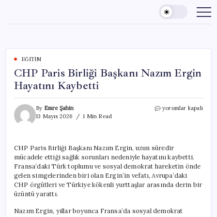
Skip
to
content
EĞITIM
CHP Paris Birliği Başkanı Nazım Ergin
Hayatını Kaybetti
CHP
By
Emre Şahin
yorumlar kapalı
Paris
13 Mayıs 2026
1 Min Read
Birliği
Başkanı
Nazım
CHP Paris Birliği Başkanı Nazım Ergin, uzun süredir
Ergin
mücadele ettiği sağlık sorunları nedeniyle hayatını kaybetti.
Hayatını
Kaybetti
Fransa’daki Türk toplumu ve sosyal demokrat hareketin önde
için
gelen simgelerinden biri olan Ergin’in vefatı, Avrupa’daki
CHP örgütleri ve Türkiye kökenli yurttaşlar arasında derin bir
üzüntü yarattı.
Nazım Ergin, yıllar boyunca Fransa’da sosyal demokrat