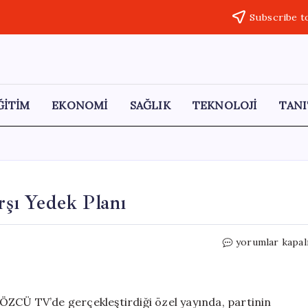
Subscribe t
ĞİTİM
EKONOMİ
SAĞLIK
TEKNOLOJİ
TANI
şı Yedek Planı
CHP’nin
yorumlar kapal
Kapatma
Davasına
Karşı
Yedek
ÖZCÜ TV’de gerçekleştirdiği özel yayında, partinin