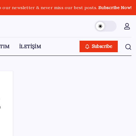
o our newsletter & never miss our best posts.
Subscribe Now!
TIM
İLETİŞİM
Subscribe
ı
SON YAZILAR
İş Bankası’nda üst yönetim değişikliği