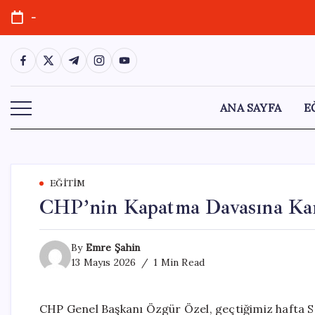
Skip
-
to
content
https://www.facebook.com/
https://twitter.com/
https://t.me/
https://www.instagram.com/
https://youtube.com/
ANA SAYFA
E
EĞITIM
CHP’nin Kapatma Davasına Kar
By
Emre Şahin
13 Mayıs 2026
1 Min Read
CHP Genel Başkanı Özgür Özel, geçtiğimiz hafta S