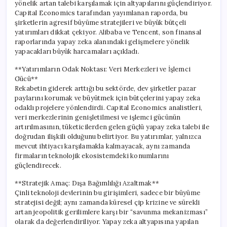
yönelik artan talebi karşılamak için altyapılarını güçlendiriyor.
Capital Economics tarafından yayımlanan raporda, bu
şirketlerin agresif büyüme stratejileri ve büyük bütçeli
yatırımları dikkat çekiyor. Alibaba ve Tencent, son finansal
raporlarında yapay zeka alanındaki gelişmelere yönelik
yapacakları büyük harcamaları açıkladı.
**Yatırımların Odak Noktası: Veri Merkezleri ve İşlemci
Gücü**
Rekabetin giderek arttığı bu sektörde, dev şirketler pazar
paylarını korumak ve büyütmek için bütçelerini yapay zeka
odaklı projelere yönlendirdi. Capital Economics analistleri,
veri merkezlerinin genişletilmesi ve işlemci gücünün
artırılmasının, tüketicilerden gelen güçlü yapay zeka talebi ile
doğrudan ilişkili olduğunu belirtiyor. Bu yatırımlar, yalnızca
mevcut ihtiyacı karşılamakla kalmayacak, aynı zamanda
firmaların teknolojik ekosistemdeki konumlarını
güçlendirecek.
**Stratejik Amaç: Dışa Bağımlılığı Azaltmak**
Çinli teknoloji devlerinin bu girişimleri, sadece bir büyüme
stratejisi değil; aynı zamanda küresel çip krizine ve sürekli
artan jeopolitik gerilimlere karşı bir “savunma mekanizması”
olarak da değerlendiriliyor. Yapay zeka altyapısına yapılan