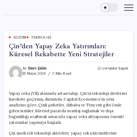
Skip
to
content
EĞITIM
TEKNOLOJI
Çin’den Yapay Zeka Yatırımları:
Küresel Rekabette Yeni Stratejiler
Çin’den
By
Emre Şahin
yorumlar kapalı
Yapay
15 Mayıs 2026
2 Min Read
Zeka
Yatırımları:
Küresel
Yapay zeka (YZ) alanında artan talep, Çin’in teknoloji devlerini
Rekabette
harekete geçirmiş durumda. Capital Economics’in yeni
Yeni
Stratejiler
analizine göre, Çinli şirketler, Alibaba ve Tencent gibi önde
için
gelen isimler, küresel pazarda avantaj sağlamak ve dışa
bağımlılığı azaltmak amacıyla yapay zeka altyapısına önemli
yatırımlar yapmaya başladı.
Çin merkezli teknoloji aktörleri, yapay zeka hizmetlerine