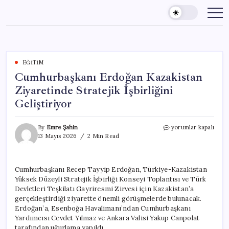
Skip
to
content
EĞITIM
Cumhurbaşkanı Erdoğan Kazakistan
Ziyaretinde Stratejik İşbirliğini
Geliştiriyor
Cumhurbaşkanı
By
Emre Şahin
yorumlar kapalı
Erdoğan
13 Mayıs 2026
2 Min Read
Kazakistan
Ziyaretinde
Stratejik
Cumhurbaşkanı Recep Tayyip Erdoğan, Türkiye-Kazakistan
İşbirliğini
Yüksek Düzeyli Stratejik İşbirliği Konseyi Toplantısı ve Türk
Geliştiriyor
için
Devletleri Teşkilatı Gayriresmi Zirvesi için Kazakistan’a
gerçekleştirdiği ziyarette önemli görüşmelerde bulunacak.
Erdoğan’a, Esenboğa Havalimanı’ndan Cumhurbaşkanı
Yardımcısı Cevdet Yılmaz ve Ankara Valisi Yakup Canpolat
tarafından uğurlama yapıldı.