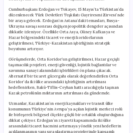
Cumhurbaşkanı Erdoğan ve Tokayev, 15 Mayıs’ta Türkistan’da
düzenlenecek Türk Devletleri Teşkilatı Gayriresmi Zirvesi’nde
bir araya gelecek. Erdoğan’ın Astana’daki temasları, Rusya-
Ukrayna savaşı sonrası değişen jeopolitik dengeler açısından
dikkatle izleniyor. Özellikle Orta Asya, Güney Kafkasya ve
Hazar bölgesindeki ticaret ve enerji koridorlarının
geliştirilmesi, Türkiye-Kazakistan işbirliğinin stratejik
boyutunu artırıyor.
Görüşmelerde, Orta Koridor’un geliştirilmesi, Hazar geçişli
taşımacılık projeleri, enerji güvenliği, lojistik bağlantılar ve
savunma sanayi alanındaki işbirlikleri ön plana çıkacak.
Alternatif bir ticaret güzergahı olarak değerlendirilen Orta
Koridor’da iki ülke arasındaki işbirliğinin artırılması
hedeflenirken, Bakü-Tiflis-Ceyhan hattı aracılığıyla taşınan
Kazak petrolünün miktarının artırılması da gündemde.
Uzmanlar, Kazakistan’ın enerji kaynakları ve transit ülke
konumunun Türkiye’nin Avrupa’ya açılan lojistik merkezi rolü
ile birleşerek bölgesel ölçekte güçlü bir ortaklık oluşturduğuna
dikkat çekiyor. Erdoğan’ın ziyareti kapsamında iki ülke
arasındaki ticaret hacmini artırmaya yönelik yeni hedeflerin
açıklanmasının yanı sıra ulaştırma projelerinde kapsamlı