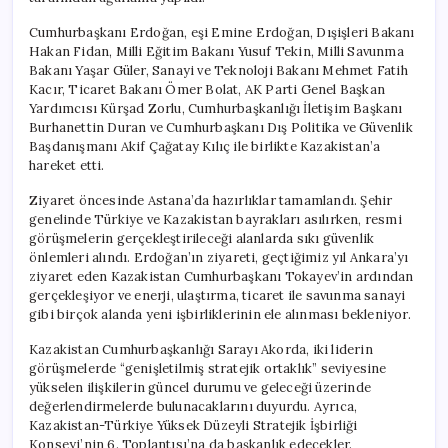
Cumhurbaşkanı Erdoğan, eşi Emine Erdoğan, Dışişleri Bakanı
Hakan Fidan, Milli Eğitim Bakanı Yusuf Tekin, Milli Savunma
Bakanı Yaşar Güler, Sanayi ve Teknoloji Bakanı Mehmet Fatih
Kacır, Ticaret Bakanı Ömer Bolat, AK Parti Genel Başkan
Yardımcısı Kürşad Zorlu, Cumhurbaşkanlığı İletişim Başkanı
Burhanettin Duran ve Cumhurbaşkanı Dış Politika ve Güvenlik
Başdanışmanı Akif Çağatay Kılıç ile birlikte Kazakistan’a
hareket etti.
Ziyaret öncesinde Astana’da hazırlıklar tamamlandı. Şehir
genelinde Türkiye ve Kazakistan bayrakları asılırken, resmi
görüşmelerin gerçekleştirileceği alanlarda sıkı güvenlik
önlemleri alındı. Erdoğan’ın ziyareti, geçtiğimiz yıl Ankara’yı
ziyaret eden Kazakistan Cumhurbaşkanı Tokayev’in ardından
gerçekleşiyor ve enerji, ulaştırma, ticaret ile savunma sanayi
gibi birçok alanda yeni işbirliklerinin ele alınması bekleniyor.
Kazakistan Cumhurbaşkanlığı Sarayı Akorda, iki liderin
görüşmelerde “genişletilmiş stratejik ortaklık” seviyesine
yükselen ilişkilerin güncel durumu ve geleceği üzerinde
değerlendirmelerde bulunacaklarını duyurdu. Ayrıca,
Kazakistan-Türkiye Yüksek Düzeyli Stratejik İşbirliği
Konseyi’nin 6. Toplantısı’na da başkanlık edecekler.