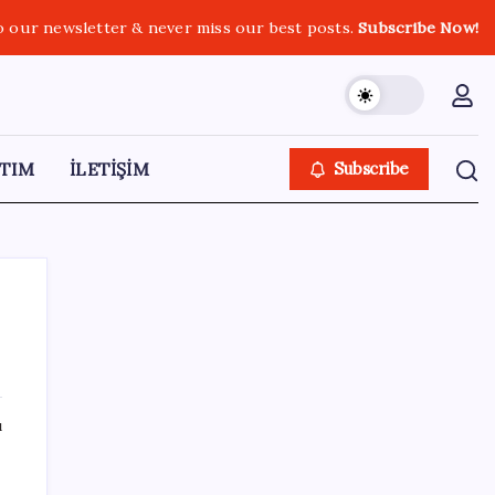
o our newsletter & never miss our best posts.
Subscribe Now!
TIM
İLETİŞİM
Subscribe
SON YAZILAR
ı
ASELSAN, Avrupa’nın En Büyük Hava
Savunma Tesisi Oğulbey’i Geliştiriyor