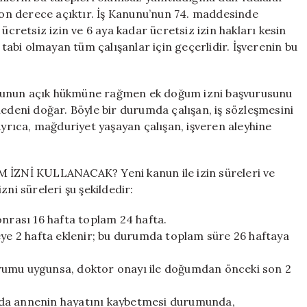
on derece açıktır. İş Kanunu’nun 74. maddesinde
retsiz izin ve 6 aya kadar ücretsiz izin hakları kesin
 tabi olmayan tüm çalışanlar için geçerlidir. İşverenin bu
nun açık hükmüne rağmen ek doğum izni başvurusunu
nedeni doğar. Böyle bir durumda çalışan, iş sözleşmesini
Ayrıca, mağduriyet yaşayan çalışan, işveren aleyhine
İ KULLANACAK? Yeni kanun ile izin süreleri ve
ni süreleri şu şekildedir:
rası 16 hafta toplam 24 hafta.
eye 2 hafta eklenir; bu durumda toplam süre 26 haftaya
urumu uygunsa, doktor onayı ile doğumdan önceki son 2
nda annenin hayatını kaybetmesi durumunda,