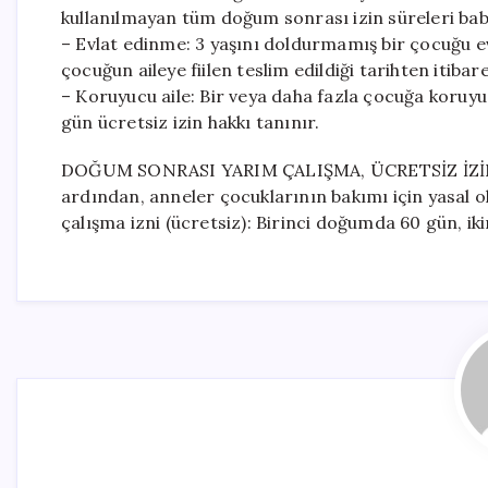
kullanılmayan tüm doğum sonrası izin süreleri bab
– Evlat edinme: 3 yaşını doldurmamış bir çocuğu ev
çocuğun aileye fiilen teslim edildiği tarihten itibaren
– Koruyucu aile: Bir veya daha fazla çocuğa koruyuc
gün ücretsiz izin hakkı tanınır.
DOĞUM SONRASI YARIM ÇALIŞMA, ÜCRETSİZ İZİN 
ardından, anneler çocuklarının bakımı için yasal o
çalışma izni (ücretsiz): Birinci doğumda 60 gün, i