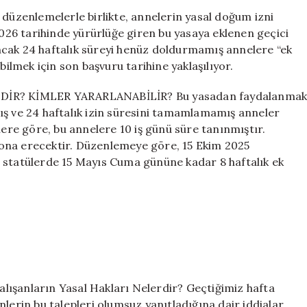
İçin
 düzenlemelerle birlikte, annelerin yasal doğum izni
Son
2026 tarihinde yürürlüğe giren bu yasaya eklenen geçici
Tarih
ncak 24 haftalık süreyi henüz doldurmamış annelere “ek
Yaklaşıyor!
bilmek için son başvuru tarihine yaklaşılıyor.
24
Haftalık
İR? KİMLER YARARLANABİLİR? Bu yasadan faydalanma
İzin
ış ve 24 haftalık izin süresini tamamlamamış anneler
Hakkından
lere göre, bu annelere 10 iş günü süre tanınmıştır.
Kimler
Yararlanacak?
ona erecektir. Düzenlemeye göre, 15 Ekim 2025
için
 statülerde 15 Mayıs Cuma gününe kadar 8 haftalık ek
anların Yasal Hakları Nelerdir? Geçtiğimiz hafta
lerin bu talepleri olumsuz yanıtladığına dair iddialar