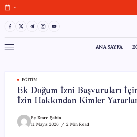
Skip
-
to
content
https://www.facebook.com/
https://twitter.com/
https://t.me/
https://www.instagram.com/
https://youtube.com/
ANA SAYFA
E
EĞITIM
Ek Doğum İzni Başvuruları İçin
İzin Hakkından Kimler Yararla
By
Emre Şahin
11 Mayıs 2026
2 Min Read