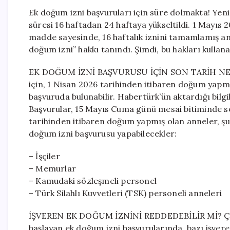
Ek doğum izni başvuruları için süre dolmakta! Yeni
süresi 16 haftadan 24 haftaya yükseltildi. 1 Mayıs 
madde sayesinde, 16 haftalık iznini tamamlamış a
doğum izni” hakkı tanındı. Şimdi, bu hakları kullana
EK DOĞUM İZNİ BAŞVURUSU İÇİN SON TARİH NED
için, 1 Nisan 2026 tarihinden itibaren doğum yapm
başvuruda bulunabilir. Habertürk’ün aktardığı bilgi
Başvurular, 15 Mayıs Cuma günü mesai bitiminde s
tarihinden itibaren doğum yapmış olan anneler, şu
doğum izni başvurusu yapabilecekler:
– İşçiler
– Memurlar
– Kamudaki sözleşmeli personel
– Türk Silahlı Kuvvetleri (TSK) personeli anneleri
İŞVEREN EK DOĞUM İZNİNİ REDDEDEBİLİR Mİ? Çalış
başlayan ek doğum izni başvurularında, bazı işveren