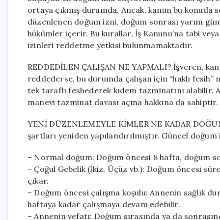
ortaya çıkmış durumda. Ancak, kanun bu konuda s
düzenlenen doğum izni, doğum sonrası yarım gün üc
hükümler içerir. Bu kurallar, İş Kanunu’na tabi veya
izinleri reddetme yetkisi bulunmamaktadır.
REDDEDİLEN ÇALIŞAN NE YAPMALI? İşveren, kanu
reddederse, bu durumda çalışan için “haklı fesih” 
tek taraflı feshederek kıdem tazminatını alabilir. 
manevi tazminat davası açma hakkına da sahiptir.
YENİ DÜZENLEMEYLE KİMLER NE KADAR DOĞUM İZN
şartları yeniden yapılandırılmıştır. Güncel doğum iz
– Normal doğum: Doğum öncesi 8 hafta, doğum son
– Çoğul Gebelik (İkiz, Üçüz vb.): Doğum öncesi sür
çıkar.
– Doğum öncesi çalışma koşulu: Annenin sağlık d
haftaya kadar çalışmaya devam edebilir.
– Annenin vefatı: Doğum sırasında ya da sonrası