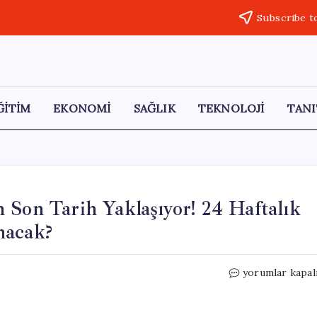
Subscribe t
ĞİTİM
EKONOMİ
SAĞLIK
TEKNOLOJİ
TANI
 Son Tarih Yaklaşıyor! 24 Haftalık
nacak?
Ek
yorumlar kapal
Doğum
İzni
Başvuruları