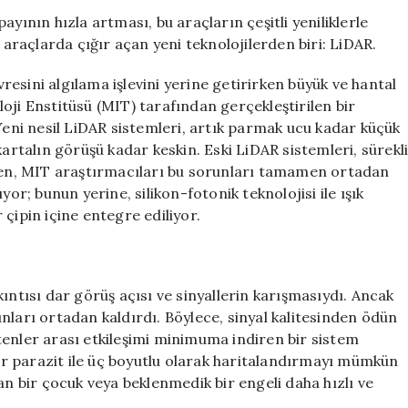
Teknolojisi
yının hızla artması, bu araçların çeşitli yeniliklerle
ile
 araçlarda çığır açan yeni teknolojilerden biri: LiDAR.
Görünmez
Sistemler
esini algılama işlevini yerine getirirken büyük ve hantal
için
oji Enstitüsü (MIT) tarafından gerçekleştirilen bir
 Yeni nesil LiDAR sistemleri, artık parmak ucu kadar küçük
kartalın görüşü kadar keskin. Eski LiDAR sistemleri, sürekl
en, MIT araştırmacıları bu sorunları tamamen ortadan
yor; bunun yerine, silikon-fotonik teknolojisi ile ışık
r çipin içine entegre ediliyor.
ıntısı dar görüş açısı ve sinyallerin karışmasıydı. Ancak
orunları ortadan kaldırdı. Böylece, sinyal kalitesinden ödün
tenler arası etkileşimi minimuma indiren bir sistem
fır parazit ile üç boyutlu olarak haritalandırmayı mümkün
an bir çocuk veya beklenmedik bir engeli daha hızlı ve