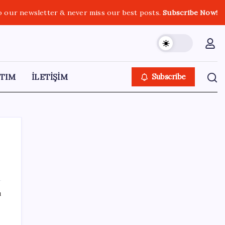
o our newsletter & never miss our best posts.
Subscribe Now!
TIM
İLETİŞİM
Subscribe
SON YAZILAR
ı
Artık çalışan primi tazminata yansıyacak