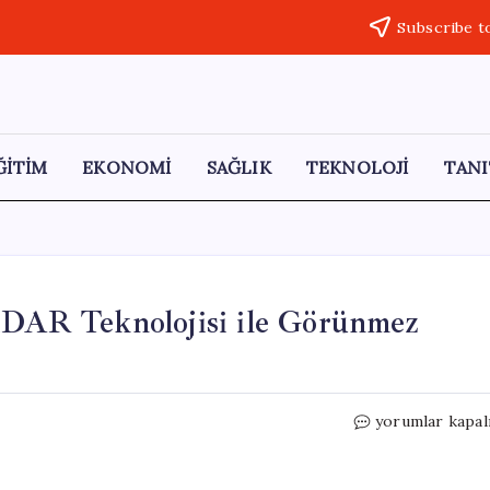
Subscribe t
ĞİTİM
EKONOMİ
SAĞLIK
TEKNOLOJİ
TANI
LiDAR Teknolojisi ile Görünmez
Elektrikli
yorumlar kapal
Araçlarda
Devrim:
LiDAR