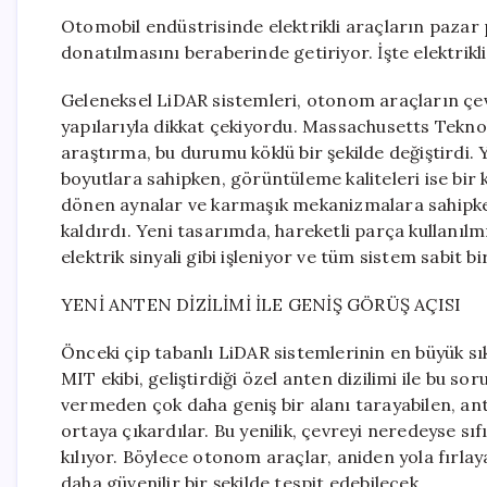
Otomobil endüstrisinde elektrikli araçların pazar pa
donatılmasını beraberinde getiriyor. İşte elektrikli
Geleneksel LiDAR sistemleri, otonom araçların çevr
yapılarıyla dikkat çekiyordu. Massachusetts Teknol
araştırma, bu durumu köklü bir şekilde değiştirdi.
boyutlara sahipken, görüntüleme kaliteleri ise bir 
dönen aynalar ve karmaşık mekanizmalara sahipk
kaldırdı. Yeni tasarımda, hareketli parça kullanılmı
elektrik sinyali gibi işleniyor ve tüm sistem sabit bi
YENİ ANTEN DİZİLİMİ İLE GENİŞ GÖRÜŞ AÇISI
Önceki çip tabanlı LiDAR sistemlerinin en büyük sık
MIT ekibi, geliştirdiği özel anten dizilimi ile bu s
vermeden çok daha geniş bir alanı tarayabilen, an
ortaya çıkardılar. Bu yenilik, çevreyi neredeyse sı
kılıyor. Böylece otonom araçlar, aniden yola fırlay
daha güvenilir bir şekilde tespit edebilecek.