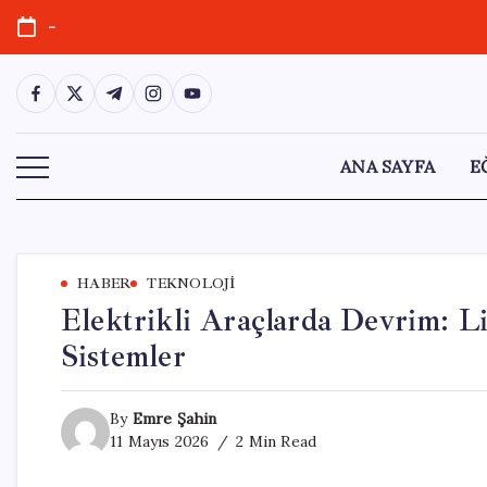
Skip
-
to
content
https://www.facebook.com/
https://twitter.com/
https://t.me/
https://www.instagram.com/
https://youtube.com/
ANA SAYFA
E
HABER
TEKNOLOJI
Elektrikli Araçlarda Devrim: 
Sistemler
By
Emre Şahin
11 Mayıs 2026
2 Min Read