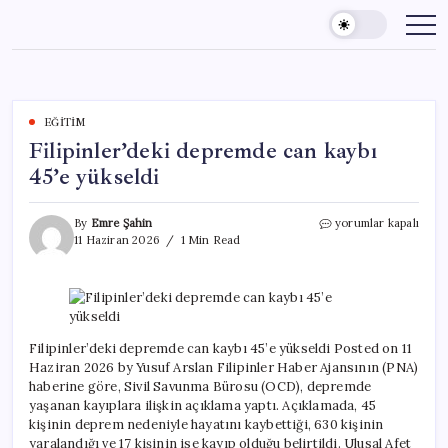
Skip
to
content
EĞITIM
Filipinler’deki depremde can kaybı
45’e yükseldi
Filipinler’deki
By
Emre Şahin
yorumlar kapalı
depremde
11 Haziran 2026
1 Min Read
can
kaybı
45’e
yükseldi
için
Filipinler’deki depremde can kaybı 45’e yükseldi Posted on 11
Haziran 2026 by Yusuf Arslan Filipinler Haber Ajansının (PNA)
haberine göre, Sivil Savunma Bürosu (OCD), depremde
yaşanan kayıplara ilişkin açıklama yaptı. Açıklamada, 45
kişinin deprem nedeniyle hayatını kaybettiği, 630 kişinin
yaralandığı ve 17 kişinin ise kayıp olduğu belirtildi. Ulusal Afet