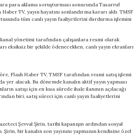
Resmen
r kara para aklama soruşturması sonucunda Tasarruf
Sona
 Haber TV, yayın hayatını sonlandırma kararı aldı. TMSF
Erdi**
ltusunda tüm canlı yayın faaliyetlerini durdurma işlemini
için
r, kanal yönetimi tarafından çalışanlara resmi olarak
arı eksiksiz bir şekilde ödenecekken, canlı yayın ekranları
göre, Flash Haber TV, TMSF tarafından resmi satış işlemi
rda yer alacak. Bu dönemde kanalın aktif yayın yapması
ların satışı için en kısa sürede ihale ilanının açılacağı
ından biri, satış süreci için canlı yayın faaliyetlerini
zeteci Şevval Şirin, tarihi kapanışın ardından sosyal
 Şirin, bir kanalın son yayınını yapmanın kendisine özel