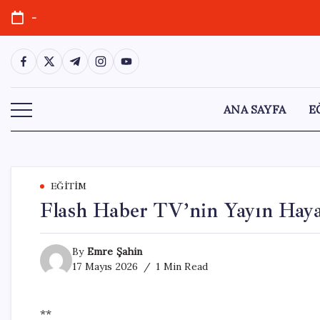
Skip
-
to
content
https://www.facebook.com/
https://twitter.com/
https://t.me/
https://www.instagram.com/
https://youtube.com/
ANA SAYFA
E
EĞITIM
Flash Haber TV’nin Yayın Hay
By
Emre Şahin
17 Mayıs 2026
1 Min Read
**