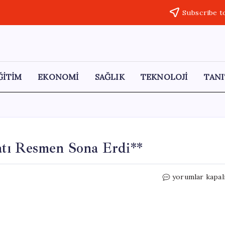
Subscribe t
ĞİTİM
EKONOMİ
SAĞLIK
TEKNOLOJİ
TANI
atı Resmen Sona Erdi**
Flash
yorumlar kapal
Haber
TV’nin
Yayın
Hayatı