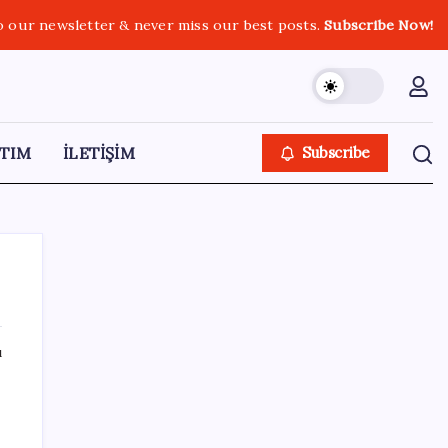
o our newsletter & never miss our best posts.
Subscribe Now!
TIM
İLETİŞİM
Subscribe
ı
SON YAZILAR
Bakan Yumaklı: İspanya’daki yangın
söndürme uçakları Türkiye’ye döndü