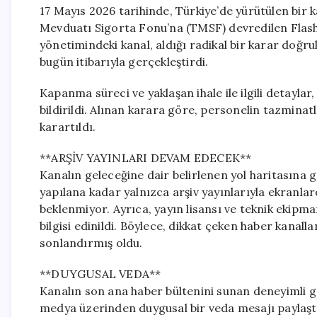
17 Mayıs 2026 tarihinde, Türkiye’de yürütülen bi
Mevduatı Sigorta Fonu’na (TMSF) devredilen Flash
yönetimindeki kanal, aldığı radikal bir karar doğru
bugün itibarıyla gerçekleştirdi.
Kapanma süreci ve yaklaşan ihale ile ilgili detayla
bildirildi. Alınan karara göre, personelin tazminatl
karartıldı.
**ARŞİV YAYINLARI DEVAM EDECEK**
Kanalın geleceğine dair belirlenen yol haritasına 
yapılana kadar yalnızca arşiv yayınlarıyla ekranla
beklenmiyor. Ayrıca, yayın lisansı ve teknik ekipman
bilgisi edinildi. Böylece, dikkat çeken haber kanallar
sonlandırmış oldu.
**DUYGUSAL VEDA**
Kanalın son ana haber bültenini sunan deneyimli ga
medya üzerinden duygusal bir veda mesajı paylaştı.