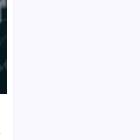
Çin pazarını altüst etmişti: Otomotiv devi
Avrupa’ya açıldı
Xbox’a Yeni Özellikler Geliyor – PlayStation
Sahipleri Kıskanacak
Bakan Yumaklı: İspanya’daki yangın
söndürme uçakları Türkiye’ye döndü
20.000 TL Altına Satın Alınabilecek Fiyat
Performans 6 Tablet!
Hyundai IONIQ 6 Yenilendi: İşte Türkiye
Fiyatları
Akaryakıtta tabela bir kez daha değişti
Deutsche Bank’tan altın tahmini: Yıl sonu
4.700 dolar
Sahte vatandaşlık satan müteahhit İBB
Davası’ndan tanıdık çıktı: Beylikdüzü
Belediye Başkanı Murat Çalık’ı suçlamış!