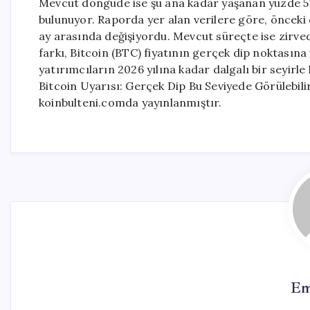
Mevcut döngüde ise şu ana kadar yaşanan yüzde 51’l
bulunuyor. Raporda yer alan verilere göre, önceki
ay arasında değişiyordu. Mevcut süreçte ise zirv
farkı, Bitcoin (BTC) fiyatının gerçek dip noktasına
yatırımcıların 2026 yılına kadar dalgalı bir seyirle
Bitcoin Uyarısı: Gerçek Dip Bu Seviyede Görülebil
koinbulteni.comda yayınlanmıştır.
Em