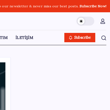
o our newsletter & never miss our best posts.
Subscribe Now!
TIM
İLETİŞİM
Subscribe
SON YAZILAR
‘Çerçeve Yasa’ya imza atmayan tek MHP’li
vekilden çarpıcı paylaşım