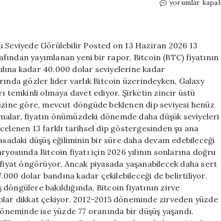
Galaxy
yorumlar kapal
Research’ten
Bitcoin
Uyarısı:
Gerçek
u Seviyede Görülebilir Posted on 13 Haziran 2026 13
Dip
fından yayımlanan yeni bir rapor, Bitcoin (BTC) fiyatının
Bu
lına kadar 40.000 dolar seviyelerine kadar
Seviyede
rında gözler lider varlık Bitcoin üzerindeyken, Galaxy
Görülebilir
ı temkinli olmaya davet ediyor. Şirketin zincir üstü
için
lizine göre, mevcut döngüde beklenen dip seviyesi henüz
tırmalar, fiyatın önümüzdeki dönemde daha düşük seviyeleri
celenen 13 farklı tarihsel dip göstergesinden şu ana
yasadaki düşüş eğiliminin bir süre daha devam edebileceği
ryosunda Bitcoin fiyatı için 2026 yılının sonlarına doğru
n fiyat öngörüyor. Ancak piyasada yaşanabilecek daha sert
7.000 dolar bandına kadar çekilebileceği de belirtiliyor.
döngülere bakıldığında, Bitcoin fiyatının zirve
ıplar dikkat çekiyor. 2012-2015 döneminde zirveden yüzde
öneminde ise yüzde 77 oranında bir düşüş yaşandı.