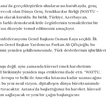
Bir
ana’da gerçekleştirilen uluslararası kurultayda, genç
Dönem:
verecek olan Dünya Genç Sendikacılar Birliği (WAYTU –
Dünya
 olarak kuruldu. Bu birlik, Türkiye, Azerbaycan,
Genç
 farklı demokratik kitle örgütlerinin temsilcilerini bir
Sendikacılar
arası düzeyde temsil edilmesini amaçlıyor.
Birliği
Kuruldu
onfederasyonu Genel Başkanı Osman Kaya seçildi. İlk
için
u Genel Başkan Yardımcısı Furkan Ali Çiftçioğlu, bu
in yeniden şekillenmesinde, Türk devletlerinin işbirlikler
uluşu değil, aynı zamanda küresel emek hareketinin
 birikimiyle yeniden inşa ettiklerini ifade etti. “WAYTU,
e Avrupa ve belki de Amerika kıtasına kadar uzanacağını
 bu yeni nesil vizyon, dijitalleşen dünya bürokrasisinde
rtıracaktır. Astana’da başlattığımız bu hareket, küresel
im sağlayacak ve yeni bir çağın başlangıcını