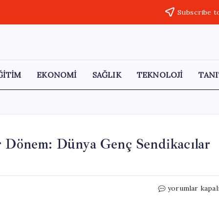
Subscribe t
ĞİTİM
EKONOMİ
SAĞLIK
TEKNOLOJİ
TANI
ir Dönem: Dünya Genç Sendikacılar
Genç
yorumlar kapal
Sendikacılar
İçin
Yeni