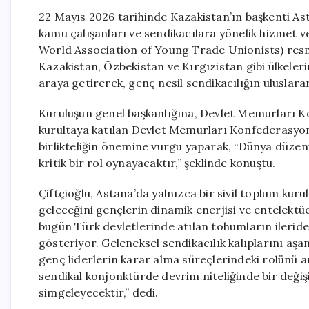
22 Mayıs 2026 tarihinde Kazakistan’ın başkenti Ast
kamu çalışanları ve sendikacılara yönelik hizmet 
World Association of Young Trade Unionists) resmi
Kazakistan, Özbekistan ve Kırgızistan gibi ülkelerin
araya getirerek, genç nesil sendikacılığın uluslar
Kuruluşun genel başkanlığına, Devlet Memurları K
kurultaya katılan Devlet Memurları Konfederasyon
birlikteliğin önemine vurgu yaparak, “Dünya düzenin
kritik bir rol oynayacaktır,” şeklinde konuştu.
Çiftçioğlu, Astana’da yalnızca bir sivil toplum kur
geleceğini gençlerin dinamik enerjisi ve entelektüel
bugün Türk devletlerinde atılan tohumların ilerid
gösteriyor. Geleneksel sendikacılık kalıplarını aşan
genç liderlerin karar alma süreçlerindeki rolünü a
sendikal konjonktürde devrim niteliğinde bir değiş
simgeleyecektir,” dedi.