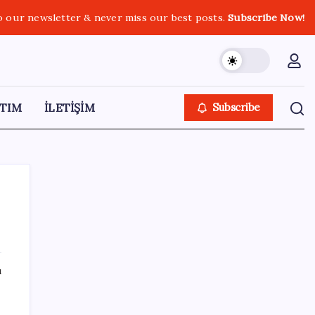
o our newsletter & never miss our best posts.
Subscribe Now!
TIM
İLETİŞİM
Subscribe
SON YAZILAR
ı
Hyundai IONIQ 6 Yenilendi: İşte Türkiye
Fiyatları