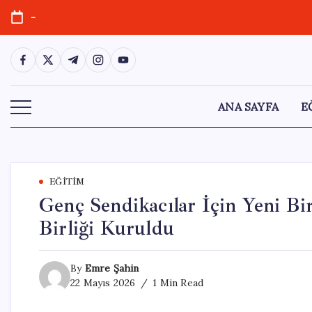
Skip
-
to
content
https://www.facebook.com/
https://twitter.com/
https://t.me/
https://www.instagram.com/
https://youtube.com/
ANA SAYFA
E
EĞITIM
Genç Sendikacılar İçin Yeni B
Birliği Kuruldu
By
Emre Şahin
22 Mayıs 2026
1 Min Read