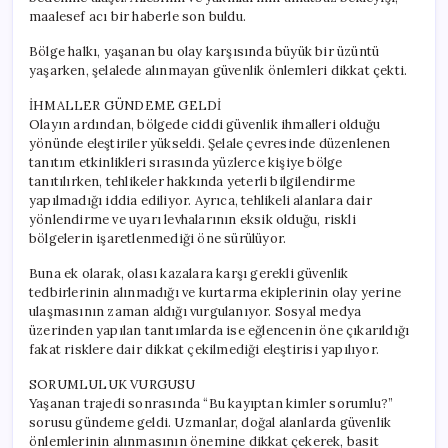
maalesef acı bir haberle son buldu.
Bölge halkı, yaşanan bu olay karşısında büyük bir üzüntü
yaşarken, şelalede alınmayan güvenlik önlemleri dikkat çekti.
İHMALLER GÜNDEME GELDİ
Olayın ardından, bölgede ciddi güvenlik ihmalleri olduğu
yönünde eleştiriler yükseldi. Şelale çevresinde düzenlenen
tanıtım etkinlikleri sırasında yüzlerce kişiye bölge
tanıtılırken, tehlikeler hakkında yeterli bilgilendirme
yapılmadığı iddia ediliyor. Ayrıca, tehlikeli alanlara dair
yönlendirme ve uyarı levhalarının eksik olduğu, riskli
bölgelerin işaretlenmediği öne sürülüyor.
Buna ek olarak, olası kazalara karşı gerekli güvenlik
tedbirlerinin alınmadığı ve kurtarma ekiplerinin olay yerine
ulaşmasının zaman aldığı vurgulanıyor. Sosyal medya
üzerinden yapılan tanıtımlarda ise eğlencenin öne çıkarıldığı
fakat risklere dair dikkat çekilmediği eleştirisi yapılıyor.
SORUMLULUK VURGUSU
Yaşanan trajedi sonrasında “Bu kayıptan kimler sorumlu?”
sorusu gündeme geldi. Uzmanlar, doğal alanlarda güvenlik
önlemlerinin alınmasının önemine dikkat çekerek, basit