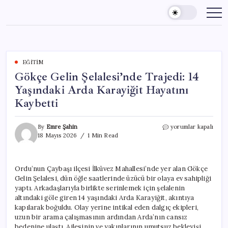
Skip
to
content
EĞITIM
Gökçe Gelin Şelalesi’nde Trajedi: 14
Yaşındaki Arda Karayiğit Hayatını
Kaybetti
Gökçe
By
Emre Şahin
yorumlar kapalı
Gelin
18 Mayıs 2026
1 Min Read
Şelalesi’nde
Trajedi:
14
Ordu’nun Çaybaşı ilçesi İlküvez Mahallesi’nde yer alan Gökçe
Yaşındaki
Gelin Şelalesi, dün öğle saatlerinde üzücü bir olaya ev sahipliği
Arda
Karayiğit
yaptı. Arkadaşlarıyla birlikte serinlemek için şelalenin
Hayatını
altındaki göle giren 14 yaşındaki Arda Karayiğit, akıntıya
Kaybetti
kapılarak boğuldu. Olay yerine intikal eden dalgıç ekipleri,
için
uzun bir arama çalışmasının ardından Arda’nın cansız
bedenine ulaştı. Ailesinin ve yakınlarının umutsuz bekleyişi,