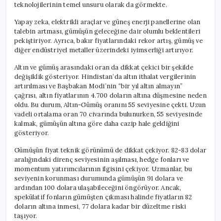
teknolojilerinin temel unsuru olarak da görmekte.
Yapay zeka, elektrikli araçlar ve güneş enerji panellerine olan
talebin artması, gümüşün geleceğine dair olumlu beklentileri
pekiştiriyor. Ayrıca, bakır fiyatlarındaki rekor artış, gümüş ve
diğer endüstriyel metaller üzerindeki iyimserliği artırıyor.
Altın ve gümüş arasındaki oran da dikkat çekici bir şekilde
değişiklik gösteriyor. Hindistan’da altın ithalat vergilerinin
artırılması ve Başbakan Modi’nin “bir yıl altın almayın”
çağrısı, altın fiyatlarının 4.700 doların altına düşmesine neden
oldu. Bu durum, Altın-Gümüş oranını 55 seviyesine çekti. Uzun
vadeli ortalama oran 70 civarında bulunurken, 55 seviyesinde
kalmak, gümüşün altına göre daha cazip hale geldiğini
gösteriyor.
Gümüşün fiyat teknik görünümü de dikkat çekiyor. 82-83 dolar
aralığındaki direnç seviyesinin aşılması, hedge fonları ve
momentum yatırımcılarının ilgisini çekiyor. Uzmanlar, bu
seviyenin korunması durumunda gümüşün 91 dolara ve
ardından 100 dolara ulaşabileceğini öngörüyor. Ancak,
spekülatif fonların gümüşten çıkması halinde fiyatların 82
doların altına inmesi, 77 dolara kadar bir düzeltme riski
taşıyor.