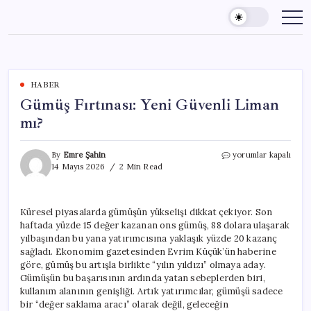
Skip
to
content
HABER
Gümüş Fırtınası: Yeni Güvenli Liman
mı?
Gümüş
By
Emre Şahin
yorumlar kapalı
Fırtınası:
14 Mayıs 2026
2 Min Read
Yeni
Güvenli
Liman
Küresel piyasalarda gümüşün yükselişi dikkat çekiyor. Son
mı?
haftada yüzde 15 değer kazanan ons gümüş, 88 dolara ulaşarak
için
yılbaşından bu yana yatırımcısına yaklaşık yüzde 20 kazanç
sağladı. Ekonomim gazetesinden Evrim Küçük’ün haberine
göre, gümüş bu artışla birlikte “yılın yıldızı” olmaya aday.
Gümüşün bu başarısının ardında yatan sebeplerden biri,
kullanım alanının genişliği. Artık yatırımcılar, gümüşü sadece
bir “değer saklama aracı” olarak değil, geleceğin