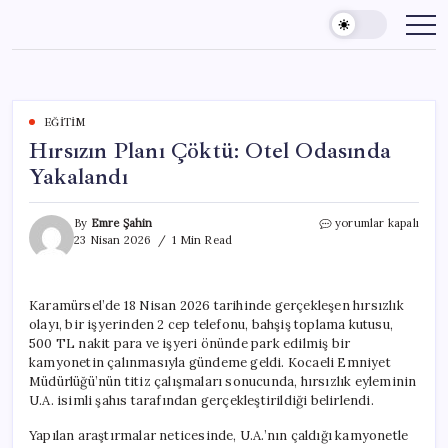
Skip
to
content
EĞITIM
Hırsızın Planı Çöktü: Otel Odasında
Yakalandı
Hırsızın
By
Emre Şahin
yorumlar kapalı
Planı
23 Nisan 2026
1 Min Read
Çöktü:
Otel
Odasında
Karamürsel’de 18 Nisan 2026 tarihinde gerçekleşen hırsızlık
Yakalandı
olayı, bir işyerinden 2 cep telefonu, bahşiş toplama kutusu,
için
500 TL nakit para ve işyeri önünde park edilmiş bir
kamyonetin çalınmasıyla gündeme geldi. Kocaeli Emniyet
Müdürlüğü’nün titiz çalışmaları sonucunda, hırsızlık eyleminin
U.A. isimli şahıs tarafından gerçekleştirildiği belirlendi.
Yapılan araştırmalar neticesinde, U.A.’nın çaldığı kamyonetle