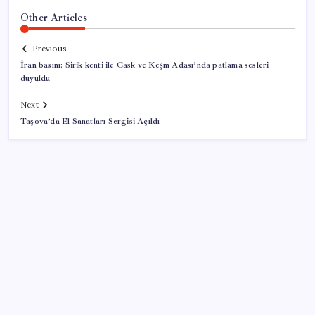
Other Articles
Previous
İran basını: Sirik kenti ile Cask ve Keşm Adası’nda patlama sesleri
duyuldu
Next
Taşova’da El Sanatları Sergisi Açıldı
SON YAZILAR
MHP’li Feti Yıldız’dan ‘çerçeve yasa’ açıklaması: IRA