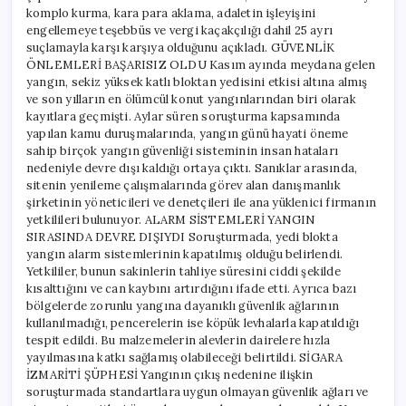
komplo kurma, kara para aklama, adaletin işleyişini
engellemeye teşebbüs ve vergi kaçakçılığı dahil 25 ayrı
suçlamayla karşı karşıya olduğunu açıkladı. GÜVENLİK
ÖNLEMLERİ BAŞARISIZ OLDU Kasım ayında meydana gelen
yangın, sekiz yüksek katlı bloktan yedisini etkisi altına almış
ve son yılların en ölümcül konut yangınlarından biri olarak
kayıtlara geçmişti. Aylar süren soruşturma kapsamında
yapılan kamu duruşmalarında, yangın günü hayati öneme
sahip birçok yangın güvenliği sisteminin insan hataları
nedeniyle devre dışı kaldığı ortaya çıktı. Sanıklar arasında,
sitenin yenileme çalışmalarında görev alan danışmanlık
şirketinin yöneticileri ve denetçileri ile ana yüklenici firmanın
yetkilileri bulunuyor. ALARM SİSTEMLERİ YANGIN
SIRASINDA DEVRE DIŞIYDI Soruşturmada, yedi blokta
yangın alarm sistemlerinin kapatılmış olduğu belirlendi.
Yetkililer, bunun sakinlerin tahliye süresini ciddi şekilde
kısalttığını ve can kaybını artırdığını ifade etti. Ayrıca bazı
bölgelerde zorunlu yangına dayanıklı güvenlik ağlarının
kullanılmadığı, pencerelerin ise köpük levhalarla kapatıldığı
tespit edildi. Bu malzemelerin alevlerin dairelere hızla
yayılmasına katkı sağlamış olabileceği belirtildi. SİGARA
İZMARİTİ ŞÜPHESİ Yangının çıkış nedenine ilişkin
soruşturmada standartlara uygun olmayan güvenlik ağları ve