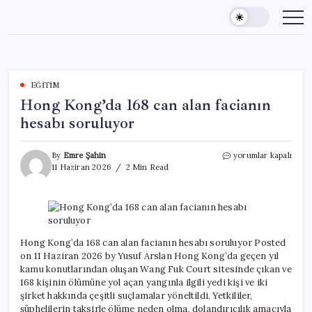
Skip
to
content
EĞITIM
Hong Kong’da 168 can alan facianın
hesabı soruluyor
Hong
By
Emre Şahin
yorumlar kapalı
Kong’da
11 Haziran 2026
2 Min Read
168
can
alan
facianın
hesabı
soruluyor
Hong Kong’da 168 can alan facianın hesabı soruluyor Posted
için
on 11 Haziran 2026 by Yusuf Arslan Hong Kong’da geçen yıl
kamu konutlarından oluşan Wang Fuk Court sitesinde çıkan ve
168 kişinin ölümüne yol açan yangınla ilgili yedi kişi ve iki
şirket hakkında çeşitli suçlamalar yöneltildi. Yetkililer,
şüphelilerin taksirle ölüme neden olma, dolandırıcılık amacıyla