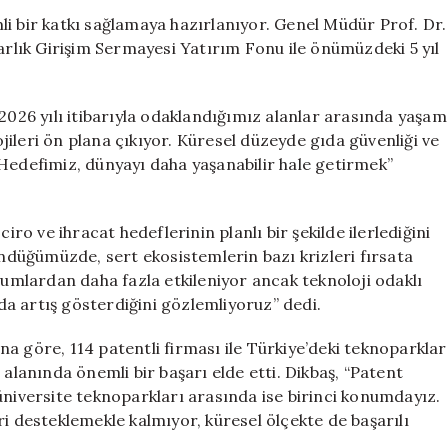
25
i bir katkı sağlamaya hazırlanıyor. Genel Müdür Prof. Dr.
Milyon
larlık Girişim Sermayesi Yatırım Fonu ile önümüzdeki 5 yıl
Dolar
Yatırım
Yapacak
26 yılı itibarıyla odaklandığımız alanlar arasında yaşam
için
lojileri ön plana çıkıyor. Küresel düzeyde gıda güvenliği ve
 Hedefimiz, dünyayı daha yaşanabilir hale getirmek”
iro ve ihracat hedeflerinin planlı bir şekilde ilerlediğini
ündüğümüzde, sert ekosistemlerin bazı krizleri fırsata
mlardan daha fazla etkileniyor ancak teknoloji odaklı
 da artış gösterdiğini gözlemliyoruz” dedi.
a göre, 114 patentli firması ile Türkiye’deki teknoparklar
 alanında önemli bir başarı elde etti. Dikbaş, “Patent
üniversite teknoparkları arasında ise birinci konumdayız.
ri desteklemekle kalmıyor, küresel ölçekte de başarılı