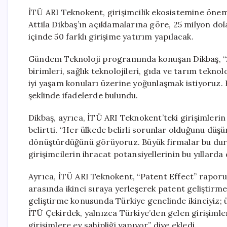
İTÜ ARI Teknokent, girişimcilik ekosistemine öneml
Attila Dikbaş’ın açıklamalarına göre, 25 milyon do
içinde 50 farklı girişime yatırım yapılacak.
Gündem Teknoloji programında konuşan Dikbaş, “20
birimleri, sağlık teknolojileri, gıda ve tarım tekno
iyi yaşam konuları üzerine yoğunlaşmak istiyoruz.
şeklinde ifadelerde bulundu.
Dikbaş, ayrıca, İTÜ ARI Teknokent’teki girişimlerin c
belirtti. “Her ülkede belirli sorunlar olduğunu düş
dönüştürdüğünü görüyoruz. Büyük firmalar bu duru
girişimcilerin ihracat potansiyellerinin bu yıllarda
Ayrıca, İTÜ ARI Teknokent, “Patent Effect” raporun
arasında ikinci sıraya yerleşerek patent geliştirme
geliştirme konusunda Türkiye genelinde ikinciyiz; 
İTÜ Çekirdek, yalnızca Türkiye’den gelen girişimle
girişimlere ev sahipliği yapıyor” diye ekledi.