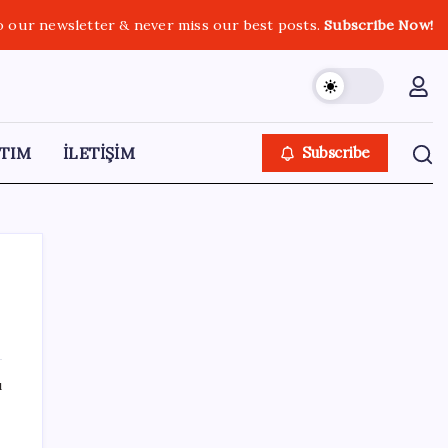
o our newsletter & never miss our best posts.
Subscribe Now!
TIM
İLETİŞİM
Subscribe
SON YAZILAR
ı
‘Çerçeve Yasa’ya imza atmayan tek MHP’li
vekilden çarpıcı paylaşım