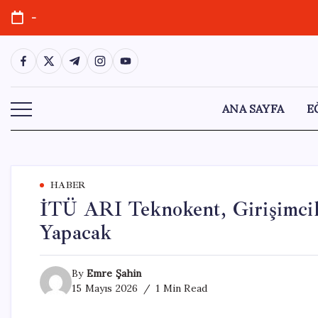
Skip
-
to
content
https://www.facebook.com/
https://twitter.com/
https://t.me/
https://www.instagram.com/
https://youtube.com/
ANA SAYFA
E
HABER
İTÜ ARI Teknokent, Girişimcil
Yapacak
By
Emre Şahin
15 Mayıs 2026
1 Min Read