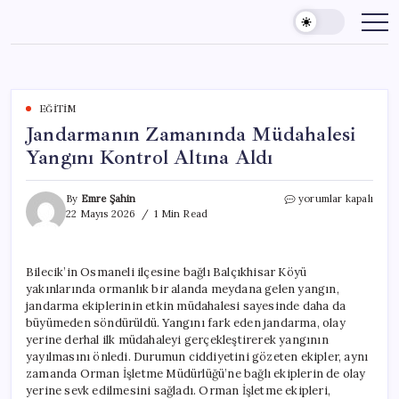
Skip
to
content
EĞITIM
Jandarmanın Zamanında Müdahalesi
Yangını Kontrol Altına Aldı
Jandarmanın
By
Emre Şahin
yorumlar kapalı
Zamanında
22 Mayıs 2026
1 Min Read
Müdahalesi
Yangını
Kontrol
Bilecik’in Osmaneli ilçesine bağlı Balçıkhisar Köyü
Altına
yakınlarında ormanlık bir alanda meydana gelen yangın,
Aldı
için
jandarma ekiplerinin etkin müdahalesi sayesinde daha da
büyümeden söndürüldü. Yangını fark eden jandarma, olay
yerine derhal ilk müdahaleyi gerçekleştirerek yangının
yayılmasını önledi. Durumun ciddiyetini gözeten ekipler, aynı
zamanda Orman İşletme Müdürlüğü’ne bağlı ekiplerin de olay
yerine sevk edilmesini sağladı. Orman İşletme ekipleri,