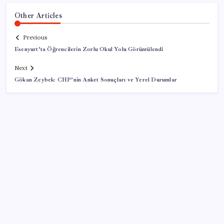
Other Articles
Previous
Esenyurt’ta Öğrencilerin Zorlu Okul Yolu Görüntülendi
Next
Gökan Zeybek: CHP’nin Anket Sonuçları ve Yerel Durumlar
SON YAZILAR
20.000 TL Altına Satın Alınabilecek Fiyat