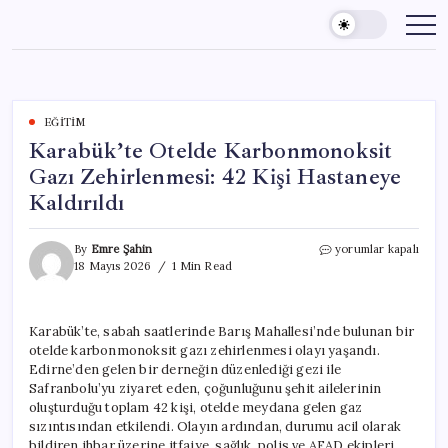
Skip
to
content
EĞITIM
Karabük’te Otelde Karbonmonoksit
Gazı Zehirlenmesi: 42 Kişi Hastaneye
Kaldırıldı
Karabük’te
By
Emre Şahin
yorumlar kapalı
Otelde
18 Mayıs 2026
1 Min Read
Karbonmonoksit
Gazı
Zehirlenmesi:
Karabük’te, sabah saatlerinde Barış Mahallesi’nde bulunan bir
42
otelde karbonmonoksit gazı zehirlenmesi olayı yaşandı.
Kişi
Hastaneye
Edirne’den gelen bir derneğin düzenlediği gezi ile
Kaldırıldı
Safranbolu’yu ziyaret eden, çoğunluğunu şehit ailelerinin
için
oluşturduğu toplam 42 kişi, otelde meydana gelen gaz
sızıntısından etkilendi. Olayın ardından, durumu acil olarak
bildiren ihbar üzerine itfaiye, sağlık, polis ve AFAD ekipleri