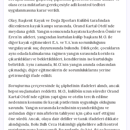
için
olası ceza miktarları gerekçesiyle adli kontrol tedbiri
uygulanmasına karar verildi.
Olay, Başkent Kayak ve Doğa Sporları Kulübü tarafından
düzenlenen kayak kampı sırasında, Grand Kartal Oteli’nde
meydana geldi. Yangın sonucunda hayatını kaybeden Ömür ve
Eren’in aileleri, yangından kurtulan kulüp başkanı M.G. ile
diğer kayak eğitmenleri E.A. ve Y.A.’nın sorumluluğunu
vurgulayarak suç duyurusunda bulundu. Dilekçede, çocukların
aynı odada kalmalarına rağmen yangın sırasında koridora
çıkarıldıkları ve bekletildikleri, kendilerinin ise kurtulduğu
belirtildi. Aynı zamanda, M.G.’nin yangın anında odasından
çıkmadığı, diğer eğitmenlerin de sorumluluklarını yerine
getirmediği ifade edildi.
Soruşturma çerçevesinde üç şüphelinin ifadeleri alındı, ancak
hepsi suçlamaları reddetti. M.G., kulübün uzun süredir Grand
Kartal Oteli’nde eğitim yaptığını ve otelin tercih edilme
nedeninin konumu ile kayak pistlerinin uygunluğu olduğunu
savundu. Yangın sırasında kendisinin uyandırıldığını ve
ardından diğer misafirlerin tahliyesi için çaba sarf ettiğini
öne sürdü. Ancak, olaya dair deliller ve tanık ifadeleri dikkate
alındığında, Bolu Sulh Ceza Hakimliği şüphelilere adli kontrol
uygulanmasına karar verdi. Bu nedenle, üç kişi, iki ay boyunca