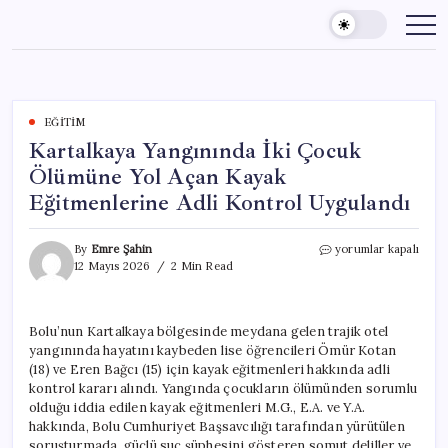
Skip
to
content
EĞITIM
Kartalkaya Yangınında İki Çocuk
Ölümüne Yol Açan Kayak
Eğitmenlerine Adli Kontrol Uygulandı
Kartalkaya
By
Emre Şahin
yorumlar kapalı
Yangınında
12 Mayıs 2026
2 Min Read
İki
Çocuk
Ölümüne
Bolu’nun Kartalkaya bölgesinde meydana gelen trajik otel
Yol
yangınında hayatını kaybeden lise öğrencileri Ömür Kotan
Açan
Kayak
(18) ve Eren Bağcı (15) için kayak eğitmenleri hakkında adli
Eğitmenlerine
kontrol kararı alındı. Yangında çocukların ölümünden sorumlu
Adli
olduğu iddia edilen kayak eğitmenleri M.G., E.A. ve Y.A.
Kontrol
hakkında, Bolu Cumhuriyet Başsavcılığı tarafından yürütülen
Uygulandı
soruşturmada, güçlü suç şüphesini gösteren somut deliller ve