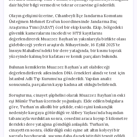
Cinayet
dair hiçbir bilgi vermedi ve tekrar cezaevine gönderildi.
İşlemiş
için
Olayın gelişimi üzerine, Cihanbeyli İlçe Jandarma Komutanı
Üsteğmen Mehmet Erol’un koordinesinde Jandarma Suç
Araştırma Timi (JASAT) özel bir ekip kurdu. Ekip, bölgedeki
güvenlik kameralarını inceledi ve HTS kayıtlarını
değerlendirerek Muazzez Bayhan’ın yakınlarıyla birlikte olası
gidebileceği yerleri araştırdı. Nihayetinde, 16 Eylül 2025’te
İnsuyu Mahallesi’ndeki bir dere yatağında, bir kısmı toprak
yüzeyinde kalmış bir kafatası ve kemik parçaları bulundu.
Bulunan kemiklerin Muazzez Bayhan’a ait olabileceği
değerlendirilerek ailesinden DNA örnekleri alındı ve test için
İstanbul Adli Tıp Kurumu’na gönderildi. Yapılan analiz
sonucunda, parçaların kayıp kadına ait olduğu belirlendi.
Soruşturma, cinayet şüphelisi olarak Muazzez Bayhan’ın eski
eşi Münür Turhan üzerinde yoğunlaştı. Elde edilen bulgulara
göre, Turhan’ın alkollü bir şekilde, eski eşini kıskançlık
nedeniyle kavgaya götürdüğü ve Alibey Yaylası’nda başından
tabancayla vurduktan sonra, cesedini araca koyup 5 kilometre
ilerideki dere yatağına gömdüğü anlaşıldı. Turhan’ın,
cinayetten sonra, öldürdüğü eski eşine ait altın kolyeyi bir
sarrafa bozdurarak, suçunu daha da pekiştirdiği tespit edildi.