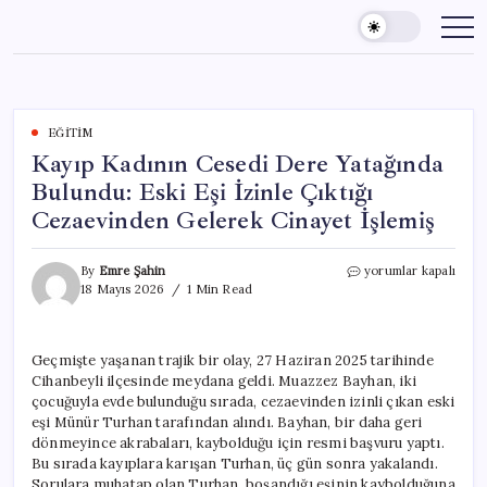
Skip
to
content
EĞITIM
Kayıp Kadının Cesedi Dere Yatağında
Bulundu: Eski Eşi İzinle Çıktığı
Cezaevinden Gelerek Cinayet İşlemiş
Kayıp
By
Emre Şahin
yorumlar kapalı
Kadının
18 Mayıs 2026
1 Min Read
Cesedi
Dere
Yatağında
Geçmişte yaşanan trajik bir olay, 27 Haziran 2025 tarihinde
Bulundu:
Cihanbeyli ilçesinde meydana geldi. Muazzez Bayhan, iki
Eski
Eşi
çocuğuyla evde bulunduğu sırada, cezaevinden izinli çıkan eski
İzinle
eşi Münür Turhan tarafından alındı. Bayhan, bir daha geri
Çıktığı
dönmeyince akrabaları, kaybolduğu için resmi başvuru yaptı.
Cezaevinden
Bu sırada kayıplara karışan Turhan, üç gün sonra yakalandı.
Gelerek
Sorulara muhatap olan Turhan, boşandığı eşinin kaybolduğuna