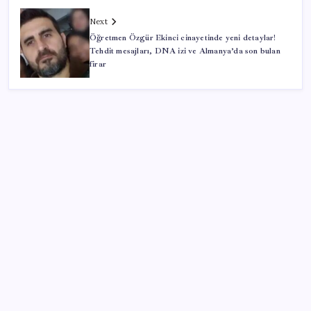
Next
Öğretmen Özgür Ekinci cinayetinde yeni detaylar!
Tehdit mesajları, DNA izi ve Almanya’da son bulan
firar
SON YAZILAR
‘Çerçeve Yasa’ya imza atmayan tek MHP’li vekilden
çarpıcı paylaşım
Çin pazarını altüst etmişti: Otomotiv devi Avrupa’ya
açıldı