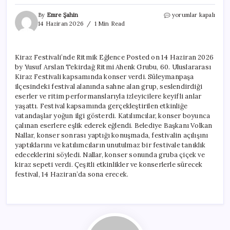
Kiraz
By
Emre Şahin
yorumlar kapalı
Festivali’nde
14 Haziran 2026
1 Min Read
Ritmik
Eğlence
için
Kiraz Festivali’nde Ritmik Eğlence Posted on 14 Haziran 2026
by Yusuf Arslan Tekirdağ Ritmi Ahenk Grubu, 60. Uluslararası
Kiraz Festivali kapsamında konser verdi. Süleymanpaşa
ilçesindeki festival alanında sahne alan grup, seslendirdiği
eserler ve ritim performanslarıyla izleyicilere keyifli anlar
yaşattı. Festival kapsamında gerçekleştirilen etkinliğe
vatandaşlar yoğun ilgi gösterdi. Katılımcılar, konser boyunca
çalınan eserlere eşlik ederek eğlendi. Belediye Başkanı Volkan
Nallar, konser sonrası yaptığı konuşmada, festivalin açılışını
yaptıklarını ve katılımcıların unutulmaz bir festivale tanıklık
edeceklerini söyledi. Nallar, konser sonunda gruba çiçek ve
kiraz sepeti verdi. Çeşitli etkinlikler ve konserlerle sürecek
festival, 14 Haziran’da sona erecek.