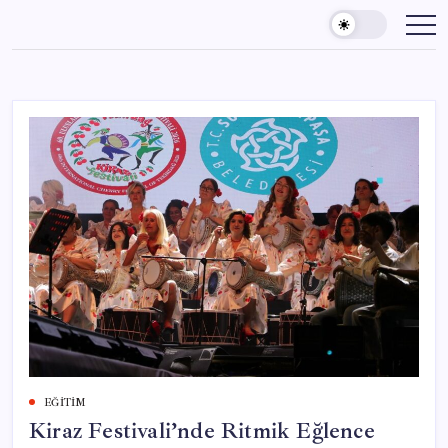
Skip
to
content
EĞITIM
Kiraz Festivali’nde Ritmik Eğlence