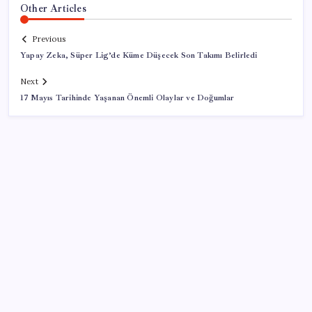
Other Articles
Previous
Yapay Zeka, Süper Lig’de Küme Düşecek Son Takımı Belirledi
Next
17 Mayıs Tarihinde Yaşanan Önemli Olaylar ve Doğumlar
SON YAZILAR
Artık çalışan primi tazminata yansıyacak
VakıfBank ikinci çeyrekte 16,7 milyar TL net kâr elde