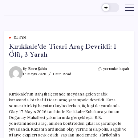
Skip
to
content
EĞITIM
Kırıkkale’de Ticari Araç Devrildi: 1
Ölü, 3 Yaralı
Kırıkkale’de
By
Emre Şahin
yorumlar kapalı
Ticari
17 Mayıs 2026
1 Min Read
Araç
Devrildi:
1
Kırıkkale’nin Bahşılı ilçesinde meydana gelen trafik
Ölü,
kazasında, bir hafif ticari araç şarampole devrildi. Kaza
3
Yaralı
sonucu bir kişi hayatını kaybederken, üç kişi de yaralandı.
için
Olay, 17 Mayıs 2026 tarihinde Kırıkkale-Kulu kara yolunun
Doğanay Mahallesi yakınlarında gerçekleşti. B.B.
yönetimindeki araç, aniden kontrolden çıkarak şarampole
yuvarlandı. Kazanın ardından olay yerine hızla polis, sağlık ve
itfaiye ekipleri sevk edildi. Yapılan incelemede, sürücünün