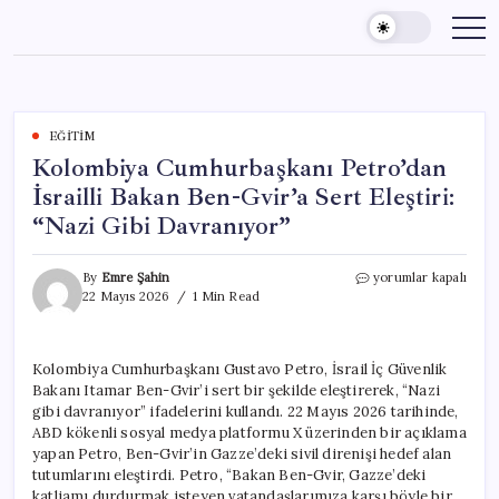
Skip
to
content
EĞITIM
Kolombiya Cumhurbaşkanı Petro’dan
İsrailli Bakan Ben-Gvir’a Sert Eleştiri:
“Nazi Gibi Davranıyor”
Kolombiya
By
Emre Şahin
yorumlar kapalı
Cumhurbaşkanı
22 Mayıs 2026
1 Min Read
Petro’dan
İsrailli
Bakan
Kolombiya Cumhurbaşkanı Gustavo Petro, İsrail İç Güvenlik
Ben-
Bakanı Itamar Ben-Gvir’i sert bir şekilde eleştirerek, “Nazi
Gvir’a
Sert
gibi davranıyor” ifadelerini kullandı. 22 Mayıs 2026 tarihinde,
Eleştiri:
ABD kökenli sosyal medya platformu X üzerinden bir açıklama
“Nazi
yapan Petro, Ben-Gvir’in Gazze’deki sivil direnişi hedef alan
Gibi
tutumlarını eleştirdi. Petro, “Bakan Ben-Gvir, Gazze’deki
Davranıyor”
katliamı durdurmak isteyen vatandaşlarımıza karşı böyle bir