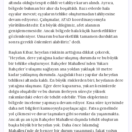
altında olduğu tespit edildi ve tahliye kararı alındı. Ayrıca,
bölgede bulunan bir ahır da boşaltıldı. Bazı evlerde hala
eşyalar mevcut; eşyaların tehlike oluşturmadan tahliyesine
devam ediyoruz. Çalışmalar, AFAD koordinasyonuyla
yürütülmektedir. En büyük dileğimiz, afet alanının
genişlememesidir. Ancak bölgede hala küçük hareketlilikler
gözlemleniyor. Umarım bu hareketlilik tamamen durduktan
sonra gerekli önlemleri alabiliriz.” dedi.
Başkan Kibar, heyelan riskinin arttığına dikkat çekerek,
“Heyelan, dere yatağına kadar ulaşmış durumda ve bu büyük
bir tehlike oluşturuyor. Bahçeler Mahallesi’nden Yukarı
Bahçeler’e ulaşımı sağlayan ana yoldan yaklaşık 10 metre
kadar yaklaşmış durumda. Aşağıdaki bazı yapılar da heyelan
tehlikesi altında kaldı. En büyük risklerden biri, heyelanın dere
yatağına ulaşması. Eğer dere kapanırsa, yukarı kesimlerde
dolgu oluşabilir ve bu durum ilerleyen süreçte yüksek
rakımlardaki evleri de tehdit edebilir. Tüm ekiplerimiz
bölgede inceleme yapmaya devam ediyor. Kısa süre içerisinde
daha net bilgileri kamuoyuyla paylaşacağız. Fatsa genelinde
yol çökmesi ve duvar taşmaları gibi sorunlar da yaşanmakta.
Ancak şu an için Bahçeler Mahallesi dışında tehdit oluşturan
başka büyük bir heyelan yok. Daha önce İslamdağ
Mahallesi’nde de benzer bir durum yaşanmıştı, fakat yoğun