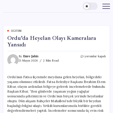
Skip
to
content
EĞITIM
Ordu’da Heyelan Olayı Kameralara
Yansıdı
Ordu’da
By
Emre Şahin
yorumlar kapalı
Heyelan
21 Mayıs 2026
2 Min Read
Olayı
Kameralara
Yansıdı
Ordu’nun Fatsa ilçesinde meydana gelen heyelan, bölgedeki
için
yaşamı olumsuz etkiledi. Fatsa Belediye Başkanı İbrahim Etem
Kibar, olayın ardından bölgeye gelerek incelemelerde bulundu.
Başkan Kibar, “Son günlerde yaşanan yoğun yağışlar
sonucunda şehrimizin ve Ordu’nun birçok yerinde heyelanlar
oluştu. Dün akşam Bahçeler Mahallesi’nde büyük bir heyelan
başladığı bilgisi ulaştı. Yetkili kurumlarımızla birlikte gerekli
değerlendirmeleri yaptık. İncelemeler sonucunda üç evin risk