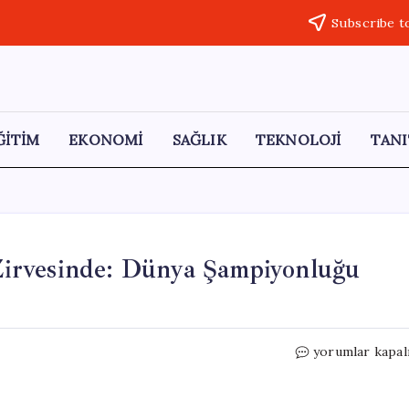
Subscribe t
ĞİTİM
EKONOMİ
SAĞLIK
TEKNOLOJİ
TANI
irvesinde: Dünya Şampiyonluğu
Ordulu
yorumlar kapal
Öğretmen
Avrupa’nın
Zirvesinde: