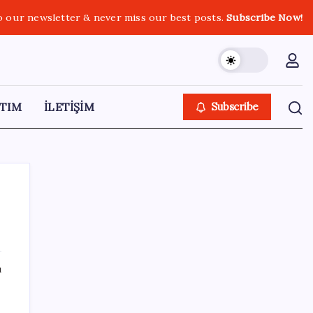
o our newsletter & never miss our best posts.
Subscribe Now!
TIM
İLETİŞİM
Subscribe
SON YAZILAR
ı
Çin pazarını altüst etmişti: Otomotiv devi
Avrupa’ya açıldı