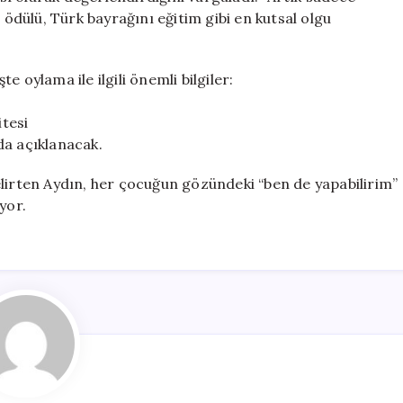
dülü, Türk bayrağını eğitim gibi en kutsal olgu
 oylama ile ilgili önemli bilgiler:
tesi
da açıklanacak.
elirten Aydın, her çocuğun gözündeki “ben de yapabilirim”
yor.