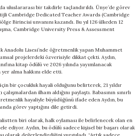
Dünya
a uluslararası bir takdirle taçlandırıldı. Ünye’de görev
Şampiyonluğu
tijli Cambridge Dedicated Teacher Awards (Cambridge
İçin
ge Birincisi unvanını kazandı. Bu yıl 126 ülkeden 12
Yarışıyor
rışma, Cambridge University Press & Assessment
için
nik Anadolu Lisesi’nde öğretmenlik yapan Muhammet
umsal projelerdeki özverisiyle dikkat çekti. Aydın,
nıfına kitap ödülü ve 2026 yılında yayımlanacak
yer alma hakkını elde etti.
n bir çocukluk hayali olduğunu belirterek, 21 yıldır
çalışmalardan ilham aldığını paylaştı. Babasının sınırlı
retmenlik hayaliyle büyüdüğünü ifade eden Aydın, bu
ında görev yaptığını dile getirdi.
istten biri olarak, halk oylaması ile belirlenecek olan en
ediyor. Aydın, bu ödülü sadece kişisel bir başarı olarak
ı olarak değerlendirdiğini vurguladı. “Artık sadece