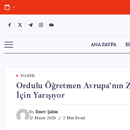
Skip
-
to
content
https://www.facebook.com/
https://twitter.com/
https://t.me/
https://www.instagram.com/
https://youtube.com/
ANA SAYFA
E
HABER
Ordulu Öğretmen Avrupa’nın Z
İçin Yarışıyor
By
Emre Şahin
12 Mayıs 2026
2 Min Read