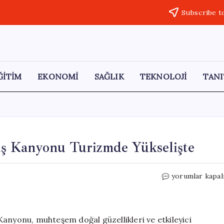
Subscribe t
ĞİTİM
EKONOMİ
SAĞLIK
TEKNOLOJİ
TANI
ş Kanyonu Turizmde Yükselişte
Ordu’nun
yorumlar kapal
Doğa
Harikası:
Çamaş
Kanyonu
anyonu, muhteşem doğal güzellikleri ve etkileyici