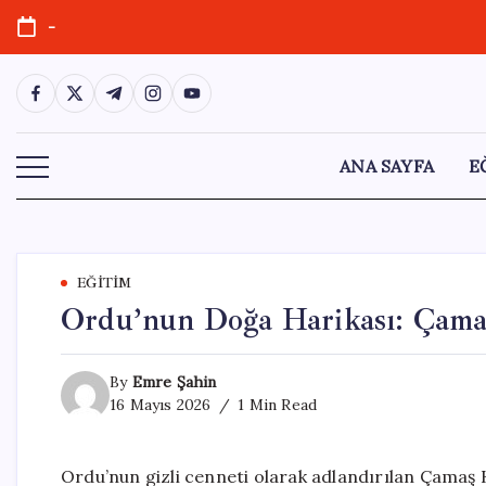
Skip
-
to
content
https://www.facebook.com/
https://twitter.com/
https://t.me/
https://www.instagram.com/
https://youtube.com/
ANA SAYFA
E
EĞITIM
Ordu’nun Doğa Harikası: Çama
By
Emre Şahin
16 Mayıs 2026
1 Min Read
Ordu’nun gizli cenneti olarak adlandırılan Çamaş K