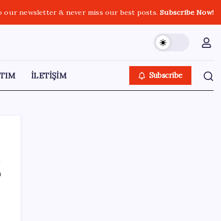
o our newsletter & never miss our best posts.
Subscribe Now!
TIM
İLETİŞİM
Subscribe
ı
SON YAZILAR
‘Çerçeve Yasa’ya imza atmayan tek MHP’li
vekilden çarpıcı paylaşım