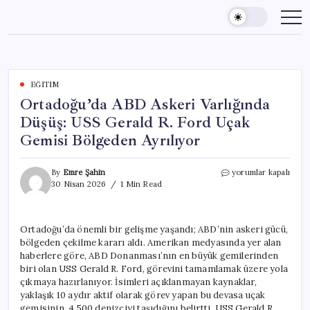
Skip
to
content
EĞITIM
Ortadoğu’da ABD Askeri Varlığında
Düşüş: USS Gerald R. Ford Uçak
Gemisi Bölgeden Ayrılıyor
Ortadoğu’da
By
Emre Şahin
yorumlar kapalı
ABD
30 Nisan 2026
1 Min Read
Askeri
Varlığında
Düşüş:
Ortadoğu’da önemli bir gelişme yaşandı; ABD’nin askeri gücü,
USS
bölgeden çekilme kararı aldı. Amerikan medyasında yer alan
Gerald
R.
haberlere göre, ABD Donanması’nın en büyük gemilerinden
Ford
biri olan USS Gerald R. Ford, görevini tamamlamak üzere yola
Uçak
çıkmaya hazırlanıyor. İsimleri açıklanmayan kaynaklar,
Gemisi
yaklaşık 10 aydır aktif olarak görev yapan bu devasa uçak
Bölgeden
gemisinin, 4.500 denizciyi taşıdığını belirtti. USS Gerald R.