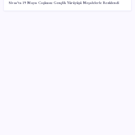
Sivas’ta 19 Mayıs Coşkusu: Gençlik Yürüyüşü Meşalelerle Renklendi
SON YAZILAR
Artık çalışan primi tazminata yansıyacak
VakıfBank ikinci çeyrekte 16,7 milyar TL net kâr elde
etti
Google Messages’a Yeni Uzun Basma Menüsü Geldi
İş Bankası’nda üst yönetim değişikliği
Gökhan Günaydın: ‘Seçimden kaçmasınlar. Sokağa
çıksınlar, görelim onları’