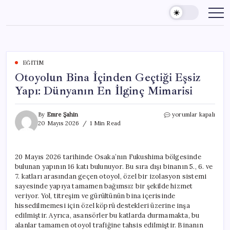
Skip
to
content
EĞITIM
Otoyolun Bina İçinden Geçtiği Eşsiz
Yapı: Dünyanın En İlginç Mimarisi
Otoyolun
By
Emre Şahin
yorumlar kapalı
Bina
20 Mayıs 2026
1 Min Read
İçinden
Geçtiği
Eşsiz
20 Mayıs 2026 tarihinde Osaka’nın Fukushima bölgesinde
Yapı:
bulunan yapının 16 katı bulunuyor. Bu sıra dışı binanın 5., 6. ve
Dünyanın
En
7. katları arasından geçen otoyol, özel bir izolasyon sistemi
İlginç
sayesinde yapıya tamamen bağımsız bir şekilde hizmet
Mimarisi
veriyor. Yol, titreşim ve gürültünün bina içerisinde
için
hissedilmemesi için özel köprü destekleri üzerine inşa
edilmiştir. Ayrıca, asansörler bu katlarda durmamakta, bu
alanlar tamamen otoyol trafiğine tahsis edilmiştir. Binanın