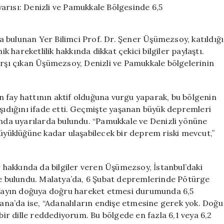
Deprem
Uyarısı:
Denizli
rda bulunan Yer Bilimci Prof. Dr. Şener Üşümezsoy, katıldığı
ve
hareketlilik hakkında dikkat çekici bilgiler paylaştı.
Pamukkale
arşı çıkan Üşümezsoy, Denizli ve Pamukkale bölgelerinin
Bölgesinde
6,5
Büyüklüğünde
Risk
 fay hattının aktif olduğuna vurgu yaparak, bu bölgenin
Var
aşıdığını ifade etti. Geçmişte yaşanan büyük depremleri
için
unda uyarılarda bulundu. “Pamukkale ve Denizli yönüne
büyüklüğüne kadar ulaşabilecek bir deprem riski mevcut,”
r hakkında da bilgiler veren Üşümezsoy, İstanbul’daki
 bulundu. Malatya’da, 6 Şubat depremlerinde Pötürge
u fayın doğuya doğru hareket etmesi durumunda 6,5
Adana’da ise, “Adanalıların endişe etmesine gerek yok. Doğu
 bir dille reddediyorum. Bu bölgede en fazla 6,1 veya 6,2