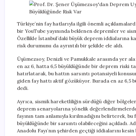
Türkiye’nin fay hatlarıyla ilgili önemli açıklamala
bir YouTube yayınında beklenen depremler ve sismik 
Özellikle İstanbul’daki büyük deprem iddialarına k
risk durumunu da ayrıntılı bir şekilde ele aldı.
Üşümezsoy, Denizli ve Pamukkale arasında yer alan
en az 6, hatta 6,5 büyüklüğünde bir deprem riski t
hatırlatarak, bu hattın sarsıntı potansiyeli konus
giden fay hattı aktif gözüküyor. Burada en az 6,5 
dedi.
Ayrıca, sismik hareketliliğin sürdüğü diğer bölgele
deprem senaryolarına yönelik değerlendirmelerde
fayının tam anlamıyla kırılmadığını belirterek, b
büyüklüğünde bir sarsıntı olabileceğini açıkladı. 
Anadolu Fayı’nın şehirden geçtiği iddialarını kesin