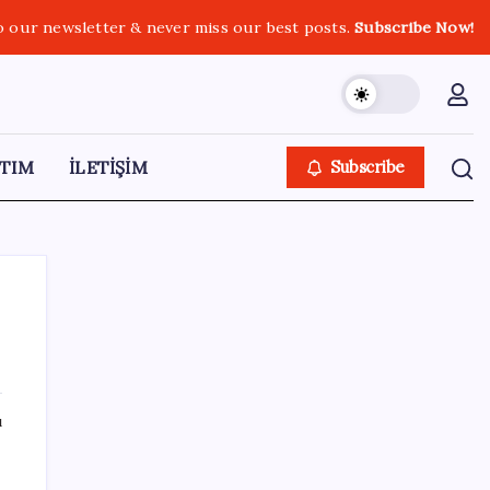
o our newsletter & never miss our best posts.
Subscribe Now!
TIM
İLETİŞİM
Subscribe
SON YAZILAR
ı
20.000 TL Altına Satın Alınabilecek Fiyat
Performans 6 Tablet!