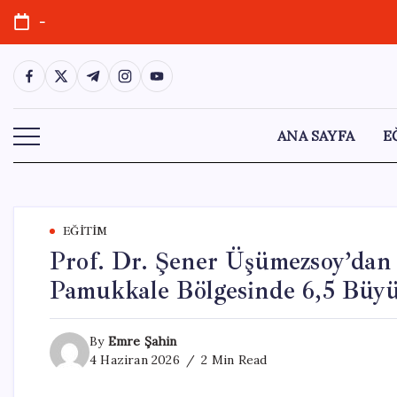
Skip
-
to
content
https://www.facebook.com/
https://twitter.com/
https://t.me/
https://www.instagram.com/
https://youtube.com/
ANA SAYFA
E
EĞITIM
Prof. Dr. Şener Üşümezsoy’dan 
Pamukkale Bölgesinde 6,5 Büy
By
Emre Şahin
4 Haziran 2026
2 Min Read