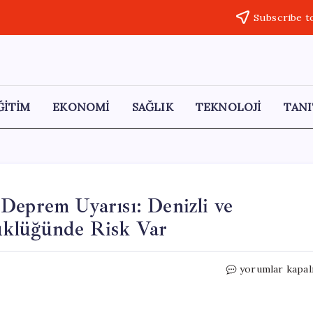
Subscribe t
ĞİTİM
EKONOMİ
SAĞLIK
TEKNOLOJİ
TANI
Deprem Uyarısı: Denizli ve
üklüğünde Risk Var
Prof.
yorumlar kapal
Dr.
Şener
Üşümezsoy’dan