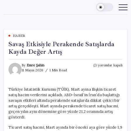
Skip
to
content
HABER
Savaş Etkisiyle Perakende Satışlarda
Kayda Değer Artış
Savaş
By
Emre Şahin
yorumlar kapalı
Etkisiyle
11 Mayıs 2026
1 Min Read
Perakende
Satışlarda
Kayda
Türkiye İstatistik Kurumu (TÜİK), Mart ayına ilişkin ticaret
Değer
satış hacim verilerini açıkladı. ABD-İsrail’in İran’da başlattığı
Artış
için
savaşın etkileri altında perakende satışlarda dikkat çekici bir
artış gerçekleşti. Mart ayında perakende ticaret satış hacmi,
geçen yılın aynı dönemine göre yüzde 21,2 oranında artış
gösterdi.
Ticaret satış hacmi, Mart ayında bir önceki aya göre yüzde 1,9