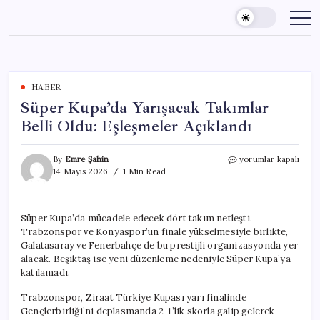
Skip
to
content
HABER
Süper Kupa’da Yarışacak Takımlar
Belli Oldu: Eşleşmeler Açıklandı
Süper
By
Emre Şahin
yorumlar kapalı
Kupa’da
14 Mayıs 2026
1 Min Read
Yarışacak
Takımlar
Belli
Süper Kupa’da mücadele edecek dört takım netleşti.
Oldu:
Trabzonspor ve Konyaspor’un finale yükselmesiyle birlikte,
Eşleşmeler
Açıklandı
Galatasaray ve Fenerbahçe de bu prestijli organizasyonda yer
için
alacak. Beşiktaş ise yeni düzenleme nedeniyle Süper Kupa’ya
katılamadı.
Trabzonspor, Ziraat Türkiye Kupası yarı finalinde
Gençlerbirliği’ni deplasmanda 2-1’lik skorla galip gelerek