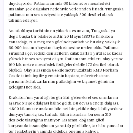
duyuluyordu. Patlama anında 60 kilometre mesafedeki
insanlar, şok dalgaları nedeniyle yerlerinden fırladı. Tunguska
patlamasının ses seviyesi ise yaklaşık 300 desibel olarak
tahmin ediliyor.
Ancak dünya tarihinin en yüksek ses unvanı, Tunguska’ya
değil, başka bir felakete aittir. 20 Mayıs 1883’te Krakatoa
Yanardağı, 200 megaton gücünde patladı ve bu olay, yaklaşık
60.000 insanın hayatını kaybetmesine neden oldu. Patlama
sırasında çevredeki denizcilerin kulak zarları yırtılacak kadar
yüksek bir ses seviyesi oluştu. Patlamanın etkileri, olay yerine
160 kilometre mesafedeki bölgelerde bile 172 desibel olarak
ölçüldü. Olay sırasında 64 kilometre uzaktaki RMS Norham
Castle isimli İngiliz gemisinin kaptanı, mürettebatının
yarısının kulak zarlarının patladığını ve kıyamet gününün
geldiğini not aldı.
Krakatoa’nın yarattığı bu gürültü, geleneksel ses sınırlarını
aşarak bir şok dalgası haline geldi. Bu devasa enerji dalgası,
4.800 kilometre uzaktan bile net bir şekilde duyulabiliyordu ve
dünyayı tam üç kez turladı. Bilim insanları, bu sesin 310
desibele ulaştığına inanıyor. Kısacası, doğanın gücü
karşısında insanoğlunun yarattığı gürültüler, tarih boyunca bu
tür felaketlerin yanında oldukça önemsiz kalıyor.