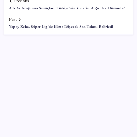
Previous
Ank-Ar Araştırma Sonuçları: Türkiye’nin Yönetim Algısı Ne Durumda?
Next
Yapay Zeka, Süper Lig’de Küme Düşecek Son Takımı Belirledi
SON YAZILAR
Artık çalışan primi tazminata yansıyacak
VakıfBank ikinci çeyrekte 16,7 milyar TL net kâr elde
etti
Google Messages’a Yeni Uzun Basma Menüsü Geldi