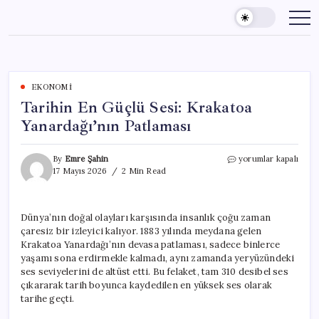
Skip
to
content
EKONOMI
Tarihin En Güçlü Sesi: Krakatoa
Yanardağı’nın Patlaması
Tarihin
By
Emre Şahin
yorumlar kapalı
En
17 Mayıs 2026
2 Min Read
Güçlü
Sesi:
Krakatoa
Dünya’nın doğal olayları karşısında insanlık çoğu zaman
Yanardağı’nın
çaresiz bir izleyici kalıyor. 1883 yılında meydana gelen
Patlaması
için
Krakatoa Yanardağı’nın devasa patlaması, sadece binlerce
yaşamı sona erdirmekle kalmadı, aynı zamanda yeryüzündeki
ses seviyelerini de altüst etti. Bu felaket, tam 310 desibel ses
çıkararak tarih boyunca kaydedilen en yüksek ses olarak
tarihe geçti.