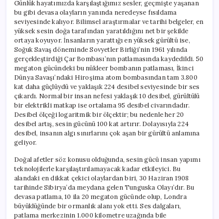
Günlük hayatımızda karşılaştığımız sesler, geçmişte yaşanan
bu gibi devasa olayların yanında neredeyse fısıldama
seviyesinde kalıyor. Bilimsel araştırmalar ve tarihi belgeler, en
yüksek sesin doğa tarafından yaratıldığını net bir şekilde
ortaya koyuyor. İnsanların yarattığı en yüksek gürültü ise,
Soğuk Savaş döneminde Sovyetler Birliği’nin 1961 yılında
gerçekleştirdiği Çar Bombası’nın patlamasında kaydedildi. 50
megaton gücündeki bu nükleer bombanın patlaması, İkinci
Dünya Savaşı’ndaki Hiroşima atom bombasından tam 3.800
kat daha güçlüydü ve yaklaşık 224 desibel seviyesinde bir ses
çıkardı. Normal bir insan nefesi yaklaşık 10 desibel, gürültülü
bir elektrikli matkap ise ortalama 95 desibel civarındadır.
Desibel ölçeği logaritmik bir ölçektir; bu nedenle her 20
desibel artış, sesin gücünü 100 kat artırır. Dolayısıyla 224
desibel, insanın algı sınırlarını çok aşan bir gürültü anlamına
geliyor.
Doğal afetler söz konusu olduğunda, sesin gücü insan yapımı
teknolojilerle karşılaştırılamayacak kadar etkileyici. Bu
alandaki en dikkat çekici olaylardan biri, 30 Haziran 1908
tarihinde Sibirya’da meydana gelen Tunguska Olayı’dır. Bu
devasa patlama, 10 ila 20 megaton gücünde olup, Londra
büyüklüğünde bir ormanlık alanı yok etti. Ses dalgaları,
patlama merkezinin 1.000 kilometre uzağında bile