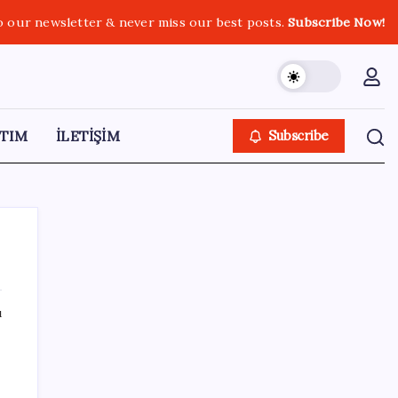
o our newsletter & never miss our best posts.
Subscribe Now!
TIM
İLETİŞİM
Subscribe
ı
SON YAZILAR
VakıfBank ikinci çeyrekte 16,7 milyar TL net
kâr elde etti