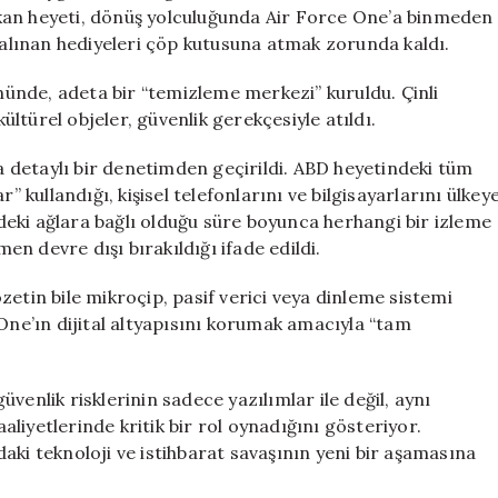
Güvenlik
kan heyeti, dönüş yolculuğunda Air Force One’a binmeden
Önlemleri
e alınan hediyeleri çöp kutusuna atmak zorunda kaldı.
Uygulandı
için
ünde, adeta bir “temizleme merkezi” kuruldu. Çinli
kültürel objeler, güvenlik gerekçesiyle atıldı.
da detaylı bir denetimden geçirildi. ABD heyetindeki tüm
” kullandığı, kişisel telefonlarını ve bilgisayarlarını ülkey
n’deki ağlara bağlı olduğu süre boyunca herhangi bir izleme
n devre dışı bırakıldığı ifade edildi.
rozetin bile mikroçip, pasif verici veya dinleme sistemi
 One’ın dijital altyapısını korumak amacıyla “tam
venlik risklerinin sadece yazılımlar ile değil, aynı
liyetlerinde kritik bir rol oynadığını gösteriyor.
aki teknoloji ve istihbarat savaşının yeni bir aşamasına