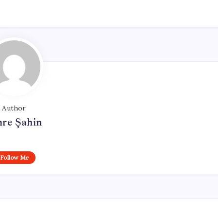
Author
re Şahin
Follow Me