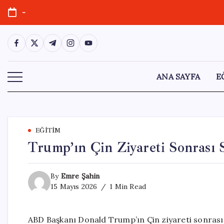
Skip
-
to
content
https://www.facebook.com/
https://twitter.com/
https://t.me/
https://www.instagram.com/
https://youtube.com/
ANA SAYFA
E
EĞITIM
Trump’ın Çin Ziyareti Sonrası 
By
Emre Şahin
15 Mayıs 2026
1 Min Read
ABD Başkanı Donald Trump’ın Çin ziyareti sonrasınd