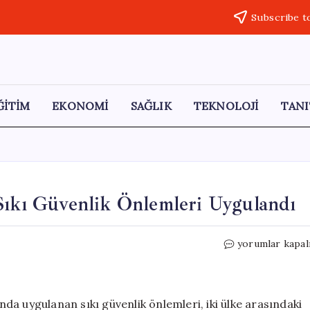
Subscribe t
ĞİTİM
EKONOMİ
SAĞLIK
TEKNOLOJİ
TANI
Sıkı Güvenlik Önlemleri Uygulandı
Trump’ın
yorumlar kapal
Çin
Ziyareti
Sonrası
Sıkı
a uygulanan sıkı güvenlik önlemleri, iki ülke arasındaki