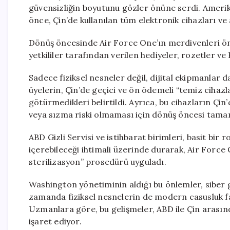
güvensizliğin boyutunu gözler önüne serdi. Ameri
önce, Çin’de kullanılan tüm elektronik cihazları v
Dönüş öncesinde Air Force One’ın merdivenleri ön
yetkililer tarafından verilen hediyeler, rozetler ve 
Sadece fiziksel nesneler değil, dijital ekipmanlar 
üyelerin, Çin’de geçici ve ön ödemeli “temiz cihazlar
götürmedikleri belirtildi. Ayrıca, bu cihazların Çi
veya sızma riski olmaması için dönüş öncesi tamame
ABD Gizli Servisi ve istihbarat birimleri, basit bir 
içerebileceği ihtimali üzerinde durarak, Air Force
sterilizasyon” prosedürü uyguladı.
Washington yönetiminin aldığı bu önlemler, siber gü
zamanda fiziksel nesnelerin de modern casusluk faa
Uzmanlara göre, bu gelişmeler, ABD ile Çin arasınd
işaret ediyor.