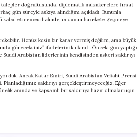
Geliyor
n talepler doğrultusunda, diplomatik müzakerelere fırsat
için
kaç gün süreyle askıya alındığını açıkladı. Bununla
ünü kabul etmemesi halinde, ordunun harekete geçmeye
kebilir. Henüz kesin bir karar vermiş değilim, ama büyük
ında göreceksiniz” ifadelerini kullandı. Önceki gün yaptığı
e Suudi Arabistan liderlerinin kendisinden askeri saldırıyı
ıyorduk. Ancak Katar Emiri, Suudi Arabistan Veliaht Prensi
i. Planladığımız saldırıyı gerçekleştirmeyeceğiz. Eğer
önelik anında ve kapsamlı bir saldırıya hazır olmaları için