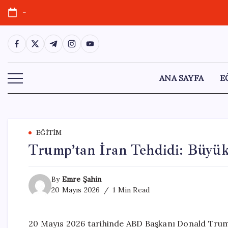
Skip
-
to
content
https://www.facebook.com/
https://twitter.com/
https://t.me/
https://www.instagram.com/
https://youtube.com/
ANA SAYFA
E
EĞITIM
Trump’tan İran Tehdidi: Büyük
By
Emre Şahin
20 Mayıs 2026
1 Min Read
20 Mayıs 2026 tarihinde ABD Başkanı Donald Trump,