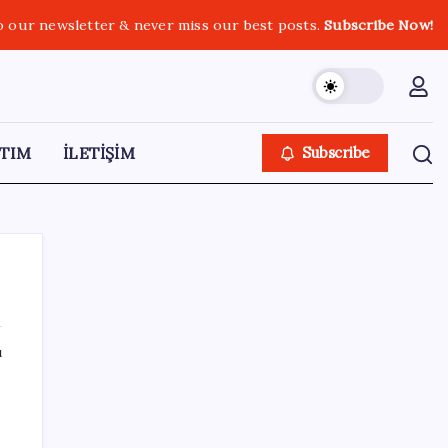
o our newsletter & never miss our best posts.
Subscribe Now!
TIM
İLETİŞİM
Subscribe
ı
SON YAZILAR
VakıfBank ikinci çeyrekte 16,7 milyar TL net
kâr elde etti