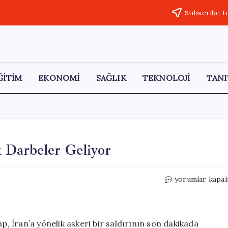
Subscribe t
ĞİTİM
EKONOMİ
SAĞLIK
TEKNOLOJİ
TANI
 Darbeler Geliyor
Trump’tan
yorumlar kapal
İran
Tehdidi:
Büyük
Darbeler
 İran’a yönelik askeri bir saldırının son dakikada