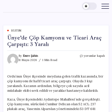
Skip
to
content
EĞITIM
Ünye’de Çöp Kamyonu ve Ticari Araç
Çarpıştı: 3 Yaralı
Ünye’de
By
Emre Şahin
yorumlar kapalı
Çöp
11 Mayıs 2026
1 Min Read
Kamyonu
ve
Ticari
Ordu’nun Ünye ilçesinde meydana gelen trafik kazasında, bir
Araç
çöp kamyonu ile hafif ticari araç çarpıştı. Olayda 3 kişi
Çarpıştı:
3
yaralandı. Kazanın ardından, bölgeye çok sayıda acil
Yaralı
müdahale ekibi sevk edildi ve yaralılar hastaneye kaldırıldı.
için
Kaza, Ünye ilçesindeki Aydıntepe Mahallesi’nde gerçekleşti.
Çöp kamyonu, sürücüsü Cumhur Delican olan 52 ACL 237
plakalı araç, Yasemin Alparslan yönetimindeki 53 DT 681